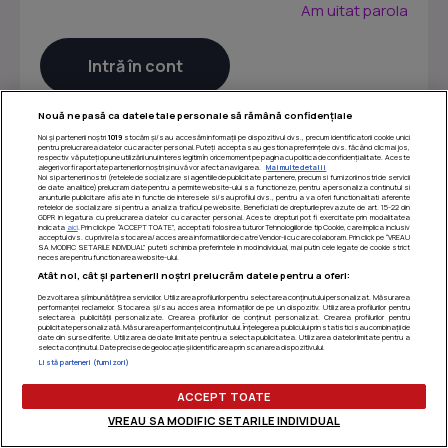
Am uitat parola
Nouă ne pasă ca datele tale personale să rămână confidențiale
Noi și partenerii noștri
1019
stocăm și/sau accesăm informații pe dispozitivul dvs., precum identificatorii cookie unici
pentru prelucrarea datelor cu caracter personal. Puteți accepta sau gestiona preferințele dvs. făcând clic mai jos,
respectiv vă puteți opune utilizării unui interes legitim în orice moment pe pagina cu politica de confidențialitate. Aceste
alegeri vor fi raportate partenerilor noștri și nu vă vor afecta navigarea.
Mai multe detalii
Noi si partenerii nostri (retelele de socializare si agentiile de publicitate partenere, precum si furnizorii nostri de servicii
de date analitice) prelucram date pentru a permite website-ului sa functioneze, pentru a personaliza continutul si
anunturile publicitare afisate in functie de interesele si/sau profilul dvs., pentru a va oferi functionalitati aferente
retelelor de socializare si pentru a analiza traficul pe website. Beneficiati de drepturile prevazute de art. 15-22 din
GDPR in legatura cu prelucrarea datelor cu caracter personal. Aceste drepturi pot fi exercitate prin modalitatea
indicata
aici
. Prin click pe “ACCEPT TOATE”, acceptati folosirea tuturor Tehnologiilor de tip Cookie, care implica inclusiv
acceptul dvs. cu privire la stocarea/accesarea informatiilor de catre Vendor-ii cu care colaboram. Prin click pe “VREAU
SA MODIFIC SETARILE INDIVIDUAL” puteti schimba preferintele in mod individual, mai putin cele legate de cookie strict
necesare pentru functionarea website-ului.
Atât noi, cât și partenerii noștri prelucrăm datele pentru a oferi:
Dezvoltarea și îmbunătățirea serviciilor. Utilizarea profilurilor pentru selectarea conținutului personalizat. Măsurarea
performanței reclamelor. Stocarea și/sau accesarea informațiilor de pe un dispozitiv. Utilizarea profilurilor pentru
selectarea publicității personalizate. Crearea profilurilor de conținut personalizat. Crearea profilurilor pentru
publicitate personalizată. Măsurarea performanței conținutului. Înțelegerea publicului prin statistici sau combinații de
Termeni si conditii
|
Politica de confidentialitate
|
Politica
date din surse diferite. Utilizarea de date limitate pentru a selecta publicitatea. Utilizarea datelor limitate pentru a
selecta conținutul. Date precise de geolocație și identificarea prin scanarea dispozitivului.
de utilizare cookie-uri
|
Gestionați preferințele
Listă parteneri (furnizori)
ACCEPT TOATE
VREAU SA MODIFIC SETARILE INDIVIDUAL