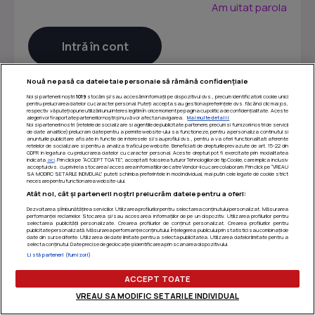
Am uitat parola
Nouă ne pasă ca datele tale personale să rămână confidențiale
Noi și partenerii noștri
1019
stocăm și/sau accesăm informații pe dispozitivul dvs., precum identificatorii cookie unici
pentru prelucrarea datelor cu caracter personal. Puteți accepta sau gestiona preferințele dvs. făcând clic mai jos,
respectiv vă puteți opune utilizării unui interes legitim în orice moment pe pagina cu politica de confidențialitate. Aceste
alegeri vor fi raportate partenerilor noștri și nu vă vor afecta navigarea.
Mai multe detalii
Noi si partenerii nostri (retelele de socializare si agentiile de publicitate partenere, precum si furnizorii nostri de servicii
de date analitice) prelucram date pentru a permite website-ului sa functioneze, pentru a personaliza continutul si
anunturile publicitare afisate in functie de interesele si/sau profilul dvs., pentru a va oferi functionalitati aferente
retelelor de socializare si pentru a analiza traficul pe website. Beneficiati de drepturile prevazute de art. 15-22 din
GDPR in legatura cu prelucrarea datelor cu caracter personal. Aceste drepturi pot fi exercitate prin modalitatea
indicata
aici
. Prin click pe “ACCEPT TOATE”, acceptati folosirea tuturor Tehnologiilor de tip Cookie, care implica inclusiv
acceptul dvs. cu privire la stocarea/accesarea informatiilor de catre Vendor-ii cu care colaboram. Prin click pe “VREAU
SA MODIFIC SETARILE INDIVIDUAL” puteti schimba preferintele in mod individual, mai putin cele legate de cookie strict
necesare pentru functionarea website-ului.
Atât noi, cât și partenerii noștri prelucrăm datele pentru a oferi:
Dezvoltarea și îmbunătățirea serviciilor. Utilizarea profilurilor pentru selectarea conținutului personalizat. Măsurarea
performanței reclamelor. Stocarea și/sau accesarea informațiilor de pe un dispozitiv. Utilizarea profilurilor pentru
selectarea publicității personalizate. Crearea profilurilor de conținut personalizat. Crearea profilurilor pentru
publicitate personalizată. Măsurarea performanței conținutului. Înțelegerea publicului prin statistici sau combinații de
Termeni si conditii
|
Politica de confidentialitate
|
Politica
date din surse diferite. Utilizarea de date limitate pentru a selecta publicitatea. Utilizarea datelor limitate pentru a
selecta conținutul. Date precise de geolocație și identificarea prin scanarea dispozitivului.
de utilizare cookie-uri
|
Gestionați preferințele
Listă parteneri (furnizori)
ACCEPT TOATE
VREAU SA MODIFIC SETARILE INDIVIDUAL