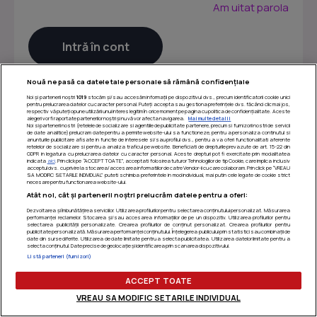
Am uitat parola
Nouă ne pasă ca datele tale personale să rămână confidențiale
Noi și partenerii noștri
1019
stocăm și/sau accesăm informații pe dispozitivul dvs., precum identificatorii cookie unici
pentru prelucrarea datelor cu caracter personal. Puteți accepta sau gestiona preferințele dvs. făcând clic mai jos,
respectiv vă puteți opune utilizării unui interes legitim în orice moment pe pagina cu politica de confidențialitate. Aceste
alegeri vor fi raportate partenerilor noștri și nu vă vor afecta navigarea.
Mai multe detalii
Noi si partenerii nostri (retelele de socializare si agentiile de publicitate partenere, precum si furnizorii nostri de servicii
de date analitice) prelucram date pentru a permite website-ului sa functioneze, pentru a personaliza continutul si
anunturile publicitare afisate in functie de interesele si/sau profilul dvs., pentru a va oferi functionalitati aferente
retelelor de socializare si pentru a analiza traficul pe website. Beneficiati de drepturile prevazute de art. 15-22 din
GDPR in legatura cu prelucrarea datelor cu caracter personal. Aceste drepturi pot fi exercitate prin modalitatea
indicata
aici
. Prin click pe “ACCEPT TOATE”, acceptati folosirea tuturor Tehnologiilor de tip Cookie, care implica inclusiv
acceptul dvs. cu privire la stocarea/accesarea informatiilor de catre Vendor-ii cu care colaboram. Prin click pe “VREAU
SA MODIFIC SETARILE INDIVIDUAL” puteti schimba preferintele in mod individual, mai putin cele legate de cookie strict
necesare pentru functionarea website-ului.
Atât noi, cât și partenerii noștri prelucrăm datele pentru a oferi:
Dezvoltarea și îmbunătățirea serviciilor. Utilizarea profilurilor pentru selectarea conținutului personalizat. Măsurarea
performanței reclamelor. Stocarea și/sau accesarea informațiilor de pe un dispozitiv. Utilizarea profilurilor pentru
selectarea publicității personalizate. Crearea profilurilor de conținut personalizat. Crearea profilurilor pentru
publicitate personalizată. Măsurarea performanței conținutului. Înțelegerea publicului prin statistici sau combinații de
Termeni si conditii
|
Politica de confidentialitate
|
Politica
date din surse diferite. Utilizarea de date limitate pentru a selecta publicitatea. Utilizarea datelor limitate pentru a
selecta conținutul. Date precise de geolocație și identificarea prin scanarea dispozitivului.
de utilizare cookie-uri
|
Gestionați preferințele
Listă parteneri (furnizori)
ACCEPT TOATE
VREAU SA MODIFIC SETARILE INDIVIDUAL