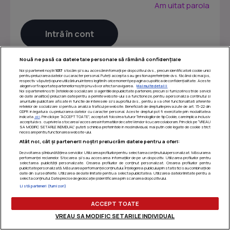
Am uitat parola
Nouă ne pasă ca datele tale personale să rămână confidențiale
Noi și partenerii noștri
1017
stocăm și/sau accesăm informații pe dispozitivul dvs., precum identificatorii cookie unici
pentru prelucrarea datelor cu caracter personal. Puteți accepta sau gestiona preferințele dvs. făcând clic mai jos,
respectiv vă puteți opune utilizării unui interes legitim în orice moment pe pagina cu politica de confidențialitate. Aceste
alegeri vor fi raportate partenerilor noștri și nu vă vor afecta navigarea.
Mai multe detalii
Noi si partenerii nostri (retelele de socializare si agentiile de publicitate partenere, precum si furnizorii nostri de servicii
de date analitice) prelucram date pentru a permite website-ului sa functioneze, pentru a personaliza continutul si
anunturile publicitare afisate in functie de interesele si/sau profilul dvs., pentru a va oferi functionalitati aferente
retelelor de socializare si pentru a analiza traficul pe website. Beneficiati de drepturile prevazute de art. 15-22 din
GDPR in legatura cu prelucrarea datelor cu caracter personal. Aceste drepturi pot fi exercitate prin modalitatea
indicata
aici
. Prin click pe “ACCEPT TOATE”, acceptati folosirea tuturor Tehnologiilor de tip Cookie, care implica inclusiv
acceptul dvs. cu privire la stocarea/accesarea informatiilor de catre Vendor-ii cu care colaboram. Prin click pe “VREAU
SA MODIFIC SETARILE INDIVIDUAL” puteti schimba preferintele in mod individual, mai putin cele legate de cookie strict
necesare pentru functionarea website-ului.
Atât noi, cât și partenerii noștri prelucrăm datele pentru a oferi:
Dezvoltarea și îmbunătățirea serviciilor. Utilizarea profilurilor pentru selectarea conținutului personalizat. Măsurarea
performanței reclamelor. Stocarea și/sau accesarea informațiilor de pe un dispozitiv. Utilizarea profilurilor pentru
selectarea publicității personalizate. Crearea profilurilor de conținut personalizat. Crearea profilurilor pentru
publicitate personalizată. Măsurarea performanței conținutului. Înțelegerea publicului prin statistici sau combinații de
Termeni si conditii
|
Politica de confidentialitate
|
Politica
date din surse diferite. Utilizarea de date limitate pentru a selecta publicitatea. Utilizarea datelor limitate pentru a
selecta conținutul. Date precise de geolocație și identificarea prin scanarea dispozitivului.
de utilizare cookie-uri
|
Gestionați preferințele
Listă parteneri (furnizori)
ACCEPT TOATE
VREAU SA MODIFIC SETARILE INDIVIDUAL