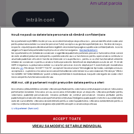
Am uitat parola
Nouă ne pasă ca datele tale personale să rămână confidențiale
Noi și partenerii noștri
1019
stocăm și/sau accesăm informații pe dispozitivul dvs., precum identificatorii cookie unici
pentru prelucrarea datelor cu caracter personal. Puteți accepta sau gestiona preferințele dvs. făcând clic mai jos,
respectiv vă puteți opune utilizării unui interes legitim în orice moment pe pagina cu politica de confidențialitate. Aceste
alegeri vor fi raportate partenerilor noștri și nu vă vor afecta navigarea.
Mai multe detalii
Noi si partenerii nostri (retelele de socializare si agentiile de publicitate partenere, precum si furnizorii nostri de servicii
de date analitice) prelucram date pentru a permite website-ului sa functioneze, pentru a personaliza continutul si
anunturile publicitare afisate in functie de interesele si/sau profilul dvs., pentru a va oferi functionalitati aferente
retelelor de socializare si pentru a analiza traficul pe website. Beneficiati de drepturile prevazute de art. 15-22 din
GDPR in legatura cu prelucrarea datelor cu caracter personal. Aceste drepturi pot fi exercitate prin modalitatea
indicata
aici
. Prin click pe “ACCEPT TOATE”, acceptati folosirea tuturor Tehnologiilor de tip Cookie, care implica inclusiv
acceptul dvs. cu privire la stocarea/accesarea informatiilor de catre Vendor-ii cu care colaboram. Prin click pe “VREAU
SA MODIFIC SETARILE INDIVIDUAL” puteti schimba preferintele in mod individual, mai putin cele legate de cookie strict
necesare pentru functionarea website-ului.
Atât noi, cât și partenerii noștri prelucrăm datele pentru a oferi:
Dezvoltarea și îmbunătățirea serviciilor. Utilizarea profilurilor pentru selectarea conținutului personalizat. Măsurarea
performanței reclamelor. Stocarea și/sau accesarea informațiilor de pe un dispozitiv. Utilizarea profilurilor pentru
selectarea publicității personalizate. Crearea profilurilor de conținut personalizat. Crearea profilurilor pentru
publicitate personalizată. Măsurarea performanței conținutului. Înțelegerea publicului prin statistici sau combinații de
Termeni si conditii
|
Politica de confidentialitate
|
Politica
date din surse diferite. Utilizarea de date limitate pentru a selecta publicitatea. Utilizarea datelor limitate pentru a
selecta conținutul. Date precise de geolocație și identificarea prin scanarea dispozitivului.
de utilizare cookie-uri
|
Gestionați preferințele
Listă parteneri (furnizori)
ACCEPT TOATE
VREAU SA MODIFIC SETARILE INDIVIDUAL