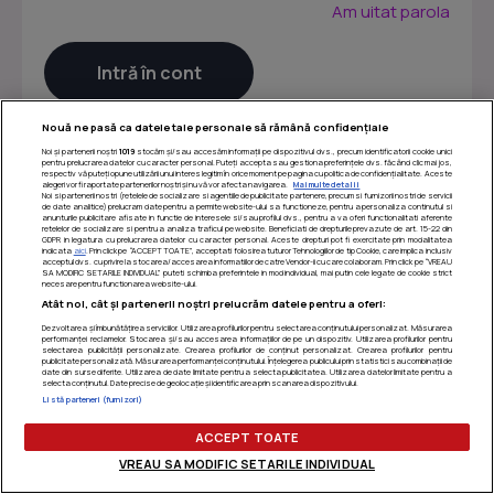
Am uitat parola
Nouă ne pasă ca datele tale personale să rămână confidențiale
Noi și partenerii noștri
1019
stocăm și/sau accesăm informații pe dispozitivul dvs., precum identificatorii cookie unici
pentru prelucrarea datelor cu caracter personal. Puteți accepta sau gestiona preferințele dvs. făcând clic mai jos,
respectiv vă puteți opune utilizării unui interes legitim în orice moment pe pagina cu politica de confidențialitate. Aceste
alegeri vor fi raportate partenerilor noștri și nu vă vor afecta navigarea.
Mai multe detalii
Noi si partenerii nostri (retelele de socializare si agentiile de publicitate partenere, precum si furnizorii nostri de servicii
de date analitice) prelucram date pentru a permite website-ului sa functioneze, pentru a personaliza continutul si
anunturile publicitare afisate in functie de interesele si/sau profilul dvs., pentru a va oferi functionalitati aferente
retelelor de socializare si pentru a analiza traficul pe website. Beneficiati de drepturile prevazute de art. 15-22 din
GDPR in legatura cu prelucrarea datelor cu caracter personal. Aceste drepturi pot fi exercitate prin modalitatea
indicata
aici
. Prin click pe “ACCEPT TOATE”, acceptati folosirea tuturor Tehnologiilor de tip Cookie, care implica inclusiv
acceptul dvs. cu privire la stocarea/accesarea informatiilor de catre Vendor-ii cu care colaboram. Prin click pe “VREAU
SA MODIFIC SETARILE INDIVIDUAL” puteti schimba preferintele in mod individual, mai putin cele legate de cookie strict
necesare pentru functionarea website-ului.
Atât noi, cât și partenerii noștri prelucrăm datele pentru a oferi:
Dezvoltarea și îmbunătățirea serviciilor. Utilizarea profilurilor pentru selectarea conținutului personalizat. Măsurarea
performanței reclamelor. Stocarea și/sau accesarea informațiilor de pe un dispozitiv. Utilizarea profilurilor pentru
selectarea publicității personalizate. Crearea profilurilor de conținut personalizat. Crearea profilurilor pentru
publicitate personalizată. Măsurarea performanței conținutului. Înțelegerea publicului prin statistici sau combinații de
Termeni si conditii
|
Politica de confidentialitate
|
Politica
date din surse diferite. Utilizarea de date limitate pentru a selecta publicitatea. Utilizarea datelor limitate pentru a
selecta conținutul. Date precise de geolocație și identificarea prin scanarea dispozitivului.
de utilizare cookie-uri
|
Gestionați preferințele
Listă parteneri (furnizori)
ACCEPT TOATE
VREAU SA MODIFIC SETARILE INDIVIDUAL