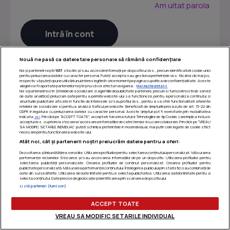
Am uitat parola
Nouă ne pasă ca datele tale personale să rămână confidențiale
Noi și partenerii noștri
1017
stocăm și/sau accesăm informații pe dispozitivul dvs., precum identificatorii cookie unici
pentru prelucrarea datelor cu caracter personal. Puteți accepta sau gestiona preferințele dvs. făcând clic mai jos,
respectiv vă puteți opune utilizării unui interes legitim în orice moment pe pagina cu politica de confidențialitate. Aceste
alegeri vor fi raportate partenerilor noștri și nu vă vor afecta navigarea.
Mai multe detalii
Noi si partenerii nostri (retelele de socializare si agentiile de publicitate partenere, precum si furnizorii nostri de servicii
de date analitice) prelucram date pentru a permite website-ului sa functioneze, pentru a personaliza continutul si
anunturile publicitare afisate in functie de interesele si/sau profilul dvs., pentru a va oferi functionalitati aferente
retelelor de socializare si pentru a analiza traficul pe website. Beneficiati de drepturile prevazute de art. 15-22 din
GDPR in legatura cu prelucrarea datelor cu caracter personal. Aceste drepturi pot fi exercitate prin modalitatea
indicata
aici
. Prin click pe “ACCEPT TOATE”, acceptati folosirea tuturor Tehnologiilor de tip Cookie, care implica inclusiv
acceptul dvs. cu privire la stocarea/accesarea informatiilor de catre Vendor-ii cu care colaboram. Prin click pe “VREAU
SA MODIFIC SETARILE INDIVIDUAL” puteti schimba preferintele in mod individual, mai putin cele legate de cookie strict
necesare pentru functionarea website-ului.
Atât noi, cât și partenerii noștri prelucrăm datele pentru a oferi:
Dezvoltarea și îmbunătățirea serviciilor. Utilizarea profilurilor pentru selectarea conținutului personalizat. Măsurarea
performanței reclamelor. Stocarea și/sau accesarea informațiilor de pe un dispozitiv. Utilizarea profilurilor pentru
selectarea publicității personalizate. Crearea profilurilor de conținut personalizat. Crearea profilurilor pentru
publicitate personalizată. Măsurarea performanței conținutului. Înțelegerea publicului prin statistici sau combinații de
Termeni si conditii
|
Politica de confidentialitate
|
Politica
date din surse diferite. Utilizarea de date limitate pentru a selecta publicitatea. Utilizarea datelor limitate pentru a
selecta conținutul. Date precise de geolocație și identificarea prin scanarea dispozitivului.
de utilizare cookie-uri
|
Gestionați preferințele
Listă parteneri (furnizori)
ACCEPT TOATE
VREAU SA MODIFIC SETARILE INDIVIDUAL