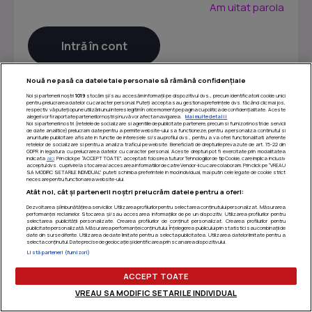
Am uitat parola
Nouă ne pasă ca datele tale personale să rămână confidențiale
Noi și partenerii noștri
1019
stocăm și/sau accesăm informații pe dispozitivul dvs., precum identificatorii cookie unici
pentru prelucrarea datelor cu caracter personal. Puteți accepta sau gestiona preferințele dvs. făcând clic mai jos,
respectiv vă puteți opune utilizării unui interes legitim în orice moment pe pagina cu politica de confidențialitate. Aceste
alegeri vor fi raportate partenerilor noștri și nu vă vor afecta navigarea.
Mai multe detalii
Noi si partenerii nostri (retelele de socializare si agentiile de publicitate partenere, precum si furnizorii nostri de servicii
de date analitice) prelucram date pentru a permite website-ului sa functioneze, pentru a personaliza continutul si
anunturile publicitare afisate in functie de interesele si/sau profilul dvs., pentru a va oferi functionalitati aferente
retelelor de socializare si pentru a analiza traficul pe website. Beneficiati de drepturile prevazute de art. 15-22 din
GDPR in legatura cu prelucrarea datelor cu caracter personal. Aceste drepturi pot fi exercitate prin modalitatea
indicata
aici
. Prin click pe “ACCEPT TOATE”, acceptati folosirea tuturor Tehnologiilor de tip Cookie, care implica inclusiv
acceptul dvs. cu privire la stocarea/accesarea informatiilor de catre Vendor-ii cu care colaboram. Prin click pe “VREAU
SA MODIFIC SETARILE INDIVIDUAL” puteti schimba preferintele in mod individual, mai putin cele legate de cookie strict
necesare pentru functionarea website-ului.
Atât noi, cât și partenerii noștri prelucrăm datele pentru a oferi:
Dezvoltarea și îmbunătățirea serviciilor. Utilizarea profilurilor pentru selectarea conținutului personalizat. Măsurarea
performanței reclamelor. Stocarea și/sau accesarea informațiilor de pe un dispozitiv. Utilizarea profilurilor pentru
selectarea publicității personalizate. Crearea profilurilor de conținut personalizat. Crearea profilurilor pentru
publicitate personalizată. Măsurarea performanței conținutului. Înțelegerea publicului prin statistici sau combinații de
Termeni si conditii
|
Politica de confidentialitate
|
Politica
date din surse diferite. Utilizarea de date limitate pentru a selecta publicitatea. Utilizarea datelor limitate pentru a
selecta conținutul. Date precise de geolocație și identificarea prin scanarea dispozitivului.
de utilizare cookie-uri
|
Gestionați preferințele
Listă parteneri (furnizori)
ACCEPT TOATE
VREAU SA MODIFIC SETARILE INDIVIDUAL