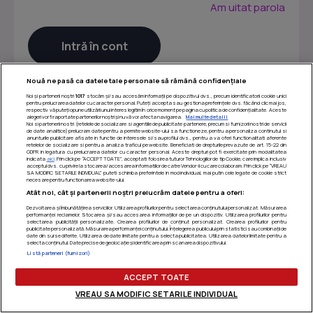
Am uitat parola
Nouă ne pasă ca datele tale personale să rămână confidențiale
Noi și partenerii noștri
1017
stocăm și/sau accesăm informații pe dispozitivul dvs., precum identificatorii cookie unici
pentru prelucrarea datelor cu caracter personal. Puteți accepta sau gestiona preferințele dvs. făcând clic mai jos,
respectiv vă puteți opune utilizării unui interes legitim în orice moment pe pagina cu politica de confidențialitate. Aceste
alegeri vor fi raportate partenerilor noștri și nu vă vor afecta navigarea.
Mai multe detalii
Noi si partenerii nostri (retelele de socializare si agentiile de publicitate partenere, precum si furnizorii nostri de servicii
de date analitice) prelucram date pentru a permite website-ului sa functioneze, pentru a personaliza continutul si
anunturile publicitare afisate in functie de interesele si/sau profilul dvs., pentru a va oferi functionalitati aferente
retelelor de socializare si pentru a analiza traficul pe website. Beneficiati de drepturile prevazute de art. 15-22 din
GDPR in legatura cu prelucrarea datelor cu caracter personal. Aceste drepturi pot fi exercitate prin modalitatea
indicata
aici
. Prin click pe “ACCEPT TOATE”, acceptati folosirea tuturor Tehnologiilor de tip Cookie, care implica inclusiv
acceptul dvs. cu privire la stocarea/accesarea informatiilor de catre Vendor-ii cu care colaboram. Prin click pe “VREAU
SA MODIFIC SETARILE INDIVIDUAL” puteti schimba preferintele in mod individual, mai putin cele legate de cookie strict
necesare pentru functionarea website-ului.
Atât noi, cât și partenerii noștri prelucrăm datele pentru a oferi:
Dezvoltarea și îmbunătățirea serviciilor. Utilizarea profilurilor pentru selectarea conținutului personalizat. Măsurarea
performanței reclamelor. Stocarea și/sau accesarea informațiilor de pe un dispozitiv. Utilizarea profilurilor pentru
selectarea publicității personalizate. Crearea profilurilor de conținut personalizat. Crearea profilurilor pentru
publicitate personalizată. Măsurarea performanței conținutului. Înțelegerea publicului prin statistici sau combinații de
Termeni si conditii
|
Politica de confidentialitate
|
Politica
date din surse diferite. Utilizarea de date limitate pentru a selecta publicitatea. Utilizarea datelor limitate pentru a
selecta conținutul. Date precise de geolocație și identificarea prin scanarea dispozitivului.
de utilizare cookie-uri
|
Gestionați preferințele
Listă parteneri (furnizori)
ACCEPT TOATE
VREAU SA MODIFIC SETARILE INDIVIDUAL