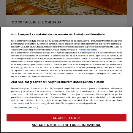
COCKTAILURI SI LICHIORURI
Suc de petale de trandafiri
Nouă ne pasă ca datele tale personale să rămână confidențiale
Noi și partenerii noștri
1019
stocăm și/sau accesăm informații pe dispozitivul dvs., precum identificatorii cookie unici
pentru prelucrarea datelor cu caracter personal. Puteți accepta sau gestiona preferințele dvs. făcând clic mai jos,
respectiv vă puteți opune utilizării unui interes legitim în orice moment pe pagina cu politica de confidențialitate. Aceste
alegeri vor fi raportate partenerilor noștri și nu vă vor afecta navigarea.
Mai multe detalii
Îmi place
Distribuie
Noi si partenerii nostri (retelele de socializare si agentiile de publicitate partenere, precum si furnizorii nostri de servicii
de date analitice) prelucram date pentru a permite website-ului sa functioneze, pentru a personaliza continutul si
anunturile publicitare afisate in functie de interesele si/sau profilul dvs., pentru a va oferi functionalitati aferente
retelelor de socializare si pentru a analiza traficul pe website. Beneficiati de drepturile prevazute de art. 15-22 din
GDPR in legatura cu prelucrarea datelor cu caracter personal. Aceste drepturi pot fi exercitate prin modalitatea
indicata
aici
. Prin click pe “ACCEPT TOATE”, acceptati folosirea tuturor Tehnologiilor de tip Cookie, care implica inclusiv
acceptul dvs. cu privire la stocarea/accesarea informatiilor de catre Vendor-ii cu care colaboram. Prin click pe “VREAU
SA MODIFIC SETARILE INDIVIDUAL” puteti schimba preferintele in mod individual, mai putin cele legate de cookie strict
necesare pentru functionarea website-ului.
Atât noi, cât și partenerii noștri prelucrăm datele pentru a oferi:
Dezvoltarea și îmbunătățirea serviciilor. Utilizarea profilurilor pentru selectarea conținutului personalizat. Măsurarea
performanței reclamelor. Stocarea și/sau accesarea informațiilor de pe un dispozitiv. Utilizarea profilurilor pentru
selectarea publicității personalizate. Crearea profilurilor de conținut personalizat. Crearea profilurilor pentru
publicitate personalizată. Măsurarea performanței conținutului. Înțelegerea publicului prin statistici sau combinații de
date din surse diferite. Utilizarea de date limitate pentru a selecta publicitatea. Utilizarea datelor limitate pentru a
selecta conținutul. Date precise de geolocație și identificarea prin scanarea dispozitivului.
Listă parteneri (furnizori)
ACCEPT TOATE
VREAU SA MODIFIC SETARILE INDIVIDUAL