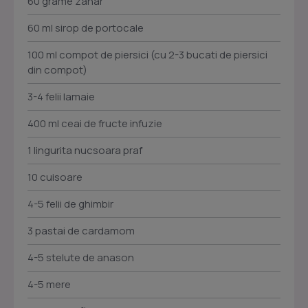
60 grame zahar
60 ml sirop de portocale
100 ml compot de piersici (cu 2-3 bucati de piersici
din compot)
3-4 felii lamaie
400 ml ceai de fructe infuzie
1 lingurita nucsoara praf
10 cuisoare
4-5 felii de ghimbir
3 pastai de cardamom
4-5 stelute de anason
4-5 mere