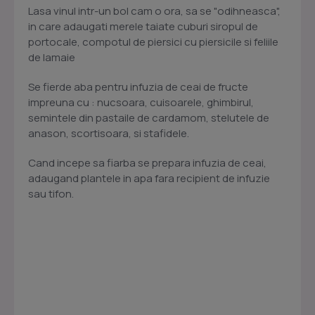
Lasa vinul intr-un bol cam o ora, sa se "odihneasca",
in care adaugati merele taiate cuburi siropul de
portocale, compotul de piersici cu piersicile si feliile
de lamaie
Se fierde aba pentru infuzia de ceai de fructe
impreuna cu : nucsoara, cuisoarele, ghimbirul,
semintele din pastaile de cardamom, stelutele de
anason, scortisoara, si stafidele.
Cand incepe sa fiarba se prepara infuzia de ceai,
adaugand plantele in apa fara recipient de infuzie
sau tifon.