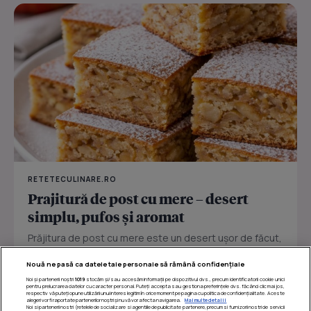
RETETECULINARE.RO
Prajitură de post cu mere – desert
simplu, pufos și aromat
Prăjitura de post cu mere este un desert ușor de făcut,
perfect pentru zilele în care vrei ceva dulce fără ouă
Nouă ne pasă ca datele tale personale să rămână confidențiale
sau...
Noi și partenerii noștri
1019
stocăm și/sau accesăm informații pe dispozitivul dvs., precum identificatorii cookie unici
pentru prelucrarea datelor cu caracter personal. Puteți accepta sau gestiona preferințele dvs. făcând clic mai jos,
respectiv vă puteți opune utilizării unui interes legitim în orice moment pe pagina cu politica de confidențialitate. Aceste
alegeri vor fi raportate partenerilor noștri și nu vă vor afecta navigarea.
Mai multe detalii
Noi si partenerii nostri (retelele de socializare si agentiile de publicitate partenere, precum si furnizorii nostri de servicii