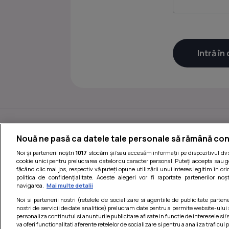
Nouă ne pasă ca datele tale personale să rămână con
Noi și partenerii noștri
1017
stocăm și/sau accesăm informații pe dispozitivul dvs.
cookie unici pentru prelucrarea datelor cu caracter personal. Puteți accepta sau g
făcând clic mai jos, respectiv vă puteți opune utilizării unui interes legitim în 
politica de confidențialitate. Aceste alegeri vor fi raportate partenerilor no
navigarea.
Mai multe detalii
Noi si partenerii nostri (retelele de socializare si agentiile de publicitate parten
nostri de servicii de date analitice) prelucram date pentru a permite website-ului
Termeni si conditii
|
personaliza continutul si anunturile publicitare afisate in functie de interesele si/s
va oferi functionalitati aferente retelelor de socializare si pentru a analiza traficul