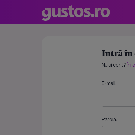
Intră în
Nu ai cont?
Înr
E-mail:
Parola: