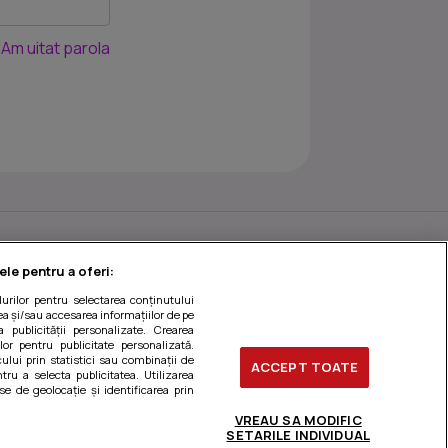
Am uitat parola
ele pentru a oferi:
ilurilor pentru selectarea conținutului
a și/sau accesarea informațiilor de pe
a publicității personalizate. Crearea
ilor pentru publicitate personalizată.
ului prin statistici sau combinații de
ACCEPT TOATE
tru a selecta publicitatea. Utilizarea
se de geolocație și identificarea prin
stionați preferințele
VREAU SA MODIFIC
SETARILE INDIVIDUAL