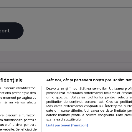
fidențiale
Atât noi, cât și partenerii noștri prelucrăm dat
, precum identificatorii
Dezvoltarea și îmbunătățirea serviciilor. Utilizarea prof
estiona preferințele dvs.
personalizat. Măsurarea performanței reclamelor. Stocare
un dispozitiv. Utilizarea profilurilor pentru selectare
orice moment pe pagina cu
profilurilor de conținut personalizat. Crearea profilur
ștri și nu vă vor afecta
Măsurarea performanței conținutului. Înțelegerea public
date din surse diferite. Utilizarea de date limitate pen
datelor limitate pentru a selecta conținutul. Date preci
ere, precum si furnizorii
scanarea dispozitivului.
 sa functioneze, pentru a
Politica de confidentialitate
|
Politica de utilizare cookie-uri
|
Ge
au profilul dvs., pentru a
Listă parteneri (furnizori)
 pe website. Beneficiati de