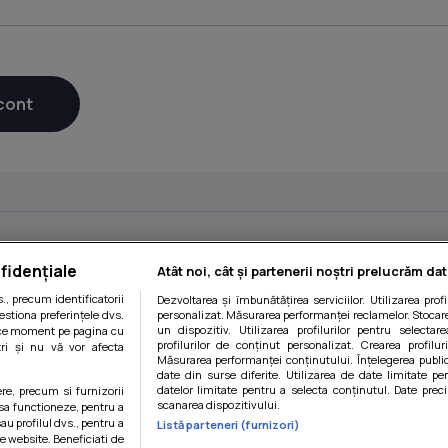
fidențiale
Atât noi, cât și partenerii noștri prelucrăm dat
, precum identificatorii
Dezvoltarea și îmbunătățirea serviciilor. Utilizarea prof
estiona preferințele dvs.
personalizat. Măsurarea performanței reclamelor. Stocare
un dispozitiv. Utilizarea profilurilor pentru selectare
orice moment pe pagina cu
profilurilor de conținut personalizat. Crearea profilur
ștri și nu vă vor afecta
Măsurarea performanței conținutului. Înțelegerea public
date din surse diferite. Utilizarea de date limitate pen
datelor limitate pentru a selecta conținutul. Date preci
ere, precum si furnizorii
scanarea dispozitivului.
 sa functioneze, pentru a
Politica de confidentialitate
|
Politica de utilizare cookie-uri
|
Ge
au profilul dvs., pentru a
Listă parteneri (furnizori)
 pe website. Beneficiati de