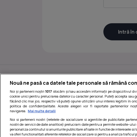
Nouă ne pasă ca datele tale personale să rămână con
Noi și partenerii noștri
1017
stocăm și/sau accesăm informații pe dispozitivul dvs.
cookie unici pentru prelucrarea datelor cu caracter personal. Puteți accepta sau g
făcând clic mai jos, respectiv vă puteți opune utilizării unui interes legitim în 
politica de confidențialitate. Aceste alegeri vor fi raportate partenerilor no
navigarea.
Mai multe detalii
Noi si partenerii nostri (retelele de socializare si agentiile de publicitate parten
nostri de servicii de date analitice) prelucram date pentru a permite website-ului
Termeni si conditii
|
personaliza continutul si anunturile publicitare afisate in functie de interesele si/s
va oferi functionalitati aferente retelelor de socializare si pentru a analiza traficul