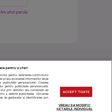
Am uitat parola
ele pentru a oferi:
ilurilor pentru selectarea conținutului
a și/sau accesarea informațiilor de pe
a publicității personalizate. Crearea
ilor pentru publicitate personalizată.
ului prin statistici sau combinații de
ACCEPT TOATE
tru a selecta publicitatea. Utilizarea
se de geolocație și identificarea prin
stionați preferințele
VREAU SA MODIFIC
SETARILE INDIVIDUAL