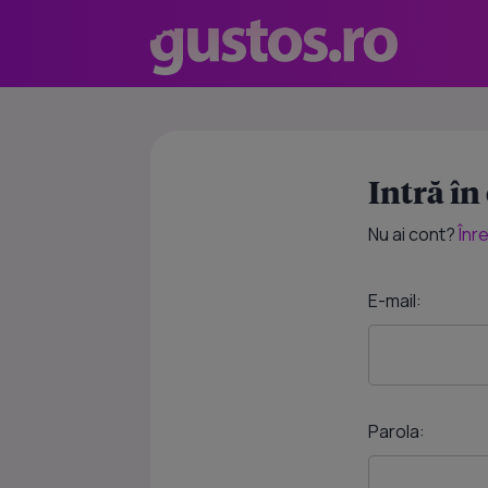
Intră în
Nu ai cont?
Înr
E-mail:
Parola: