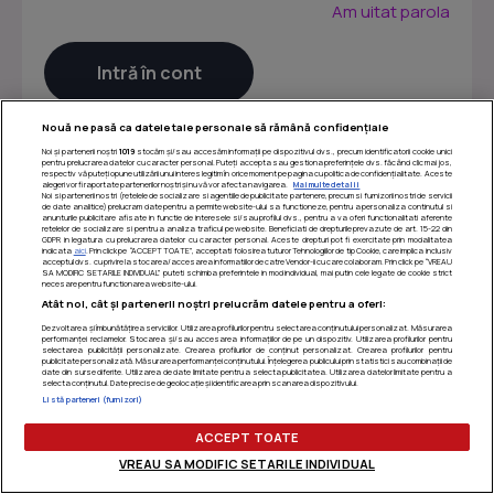
Am uitat parola
Nouă ne pasă ca datele tale personale să rămână confidențiale
Noi și partenerii noștri
1019
stocăm și/sau accesăm informații pe dispozitivul dvs., precum identificatorii cookie unici
pentru prelucrarea datelor cu caracter personal. Puteți accepta sau gestiona preferințele dvs. făcând clic mai jos,
respectiv vă puteți opune utilizării unui interes legitim în orice moment pe pagina cu politica de confidențialitate. Aceste
alegeri vor fi raportate partenerilor noștri și nu vă vor afecta navigarea.
Mai multe detalii
Noi si partenerii nostri (retelele de socializare si agentiile de publicitate partenere, precum si furnizorii nostri de servicii
de date analitice) prelucram date pentru a permite website-ului sa functioneze, pentru a personaliza continutul si
anunturile publicitare afisate in functie de interesele si/sau profilul dvs., pentru a va oferi functionalitati aferente
retelelor de socializare si pentru a analiza traficul pe website. Beneficiati de drepturile prevazute de art. 15-22 din
GDPR in legatura cu prelucrarea datelor cu caracter personal. Aceste drepturi pot fi exercitate prin modalitatea
indicata
aici
. Prin click pe “ACCEPT TOATE”, acceptati folosirea tuturor Tehnologiilor de tip Cookie, care implica inclusiv
acceptul dvs. cu privire la stocarea/accesarea informatiilor de catre Vendor-ii cu care colaboram. Prin click pe “VREAU
SA MODIFIC SETARILE INDIVIDUAL” puteti schimba preferintele in mod individual, mai putin cele legate de cookie strict
necesare pentru functionarea website-ului.
Atât noi, cât și partenerii noștri prelucrăm datele pentru a oferi:
Dezvoltarea și îmbunătățirea serviciilor. Utilizarea profilurilor pentru selectarea conținutului personalizat. Măsurarea
performanței reclamelor. Stocarea și/sau accesarea informațiilor de pe un dispozitiv. Utilizarea profilurilor pentru
selectarea publicității personalizate. Crearea profilurilor de conținut personalizat. Crearea profilurilor pentru
publicitate personalizată. Măsurarea performanței conținutului. Înțelegerea publicului prin statistici sau combinații de
Termeni si conditii
|
Politica de confidentialitate
|
Politica
date din surse diferite. Utilizarea de date limitate pentru a selecta publicitatea. Utilizarea datelor limitate pentru a
selecta conținutul. Date precise de geolocație și identificarea prin scanarea dispozitivului.
de utilizare cookie-uri
|
Gestionați preferințele
Listă parteneri (furnizori)
ACCEPT TOATE
VREAU SA MODIFIC SETARILE INDIVIDUAL