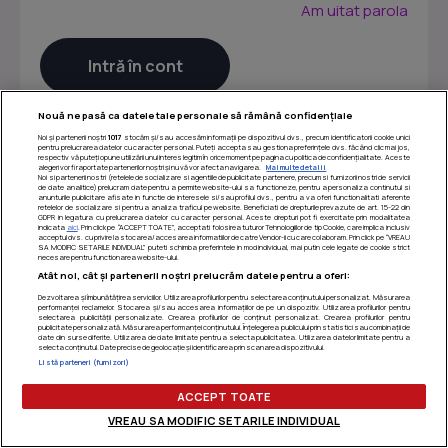
Am uitat parola
Nouă ne pasă ca datele tale personale să rămână confidențiale
Noi și partenerii noștri
1017
stocăm și/sau accesăm informații pe dispozitivul dvs., precum identificatorii cookie unici
pentru prelucrarea datelor cu caracter personal. Puteți accepta sau gestiona preferințele dvs. făcând clic mai jos,
respectiv vă puteți opune utilizării unui interes legitim în orice moment pe pagina cu politica de confidențialitate. Aceste
alegeri vor fi raportate partenerilor noștri și nu vă vor afecta navigarea.
Mai multe detalii
Noi si partenerii nostri (retelele de socializare si agentiile de publicitate partenere, precum si furnizorii nostri de servicii
de date analitice) prelucram date pentru a permite website-ului sa functioneze, pentru a personaliza continutul si
anunturile publicitare afisate in functie de interesele si/sau profilul dvs., pentru a va oferi functionalitati aferente
retelelor de socializare si pentru a analiza traficul pe website. Beneficiati de drepturile prevazute de art. 15-22 din
GDPR in legatura cu prelucrarea datelor cu caracter personal. Aceste drepturi pot fi exercitate prin modalitatea
indicata
aici
. Prin click pe “ACCEPT TOATE”, acceptati folosirea tuturor Tehnologiilor de tip Cookie, care implica inclusiv
acceptul dvs. cu privire la stocarea/accesarea informatiilor de catre Vendor-ii cu care colaboram. Prin click pe “VREAU
SA MODIFIC SETARILE INDIVIDUAL” puteti schimba preferintele in mod individual, mai putin cele legate de cookie strict
necesare pentru functionarea website-ului.
Atât noi, cât și partenerii noștri prelucrăm datele pentru a oferi:
Dezvoltarea și îmbunătățirea serviciilor. Utilizarea profilurilor pentru selectarea conținutului personalizat. Măsurarea
performanței reclamelor. Stocarea și/sau accesarea informațiilor de pe un dispozitiv. Utilizarea profilurilor pentru
selectarea publicității personalizate. Crearea profilurilor de conținut personalizat. Crearea profilurilor pentru
publicitate personalizată. Măsurarea performanței conținutului. Înțelegerea publicului prin statistici sau combinații de
Termeni si conditii
|
Politica de confidentialitate
|
Politica
date din surse diferite. Utilizarea de date limitate pentru a selecta publicitatea. Utilizarea datelor limitate pentru a
selecta conținutul. Date precise de geolocație și identificarea prin scanarea dispozitivului.
de utilizare cookie-uri
|
Gestionați preferințele
Listă parteneri (furnizori)
ACCEPT TOATE
VREAU SA MODIFIC SETARILE INDIVIDUAL