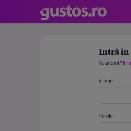
Intră în
Nu ai cont?
Înr
E-mail:
Parola: