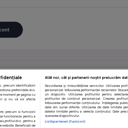
fidențiale
Atât noi, cât și partenerii noștri prelucrăm dat
, precum identificatorii
Dezvoltarea și îmbunătățirea serviciilor. Utilizarea prof
estiona preferințele dvs.
personalizat. Măsurarea performanței reclamelor. Stocare
un dispozitiv. Utilizarea profilurilor pentru selectare
orice moment pe pagina cu
profilurilor de conținut personalizat. Crearea profilur
ștri și nu vă vor afecta
Măsurarea performanței conținutului. Înțelegerea public
date din surse diferite. Utilizarea de date limitate pen
datelor limitate pentru a selecta conținutul. Date preci
ere, precum si furnizorii
scanarea dispozitivului.
 sa functioneze, pentru a
Politica de confidentialitate
|
Politica de utilizare cookie-uri
|
Ge
au profilul dvs., pentru a
Listă parteneri (furnizori)
 pe website. Beneficiati de