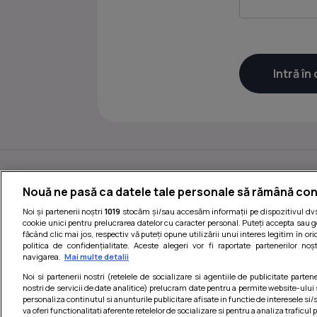
Nouă ne pasă ca datele tale personale să rămână con
Noi și partenerii noștri
1019
stocăm și/sau accesăm informații pe dispozitivul dvs.
cookie unici pentru prelucrarea datelor cu caracter personal. Puteți accepta sau g
făcând clic mai jos, respectiv vă puteți opune utilizării unui interes legitim în 
politica de confidențialitate. Aceste alegeri vor fi raportate partenerilor no
navigarea.
Mai multe detalii
Noi si partenerii nostri (retelele de socializare si agentiile de publicitate parten
nostri de servicii de date analitice) prelucram date pentru a permite website-ului
Termeni si conditii
|
personaliza continutul si anunturile publicitare afisate in functie de interesele si/s
va oferi functionalitati aferente retelelor de socializare si pentru a analiza traficul