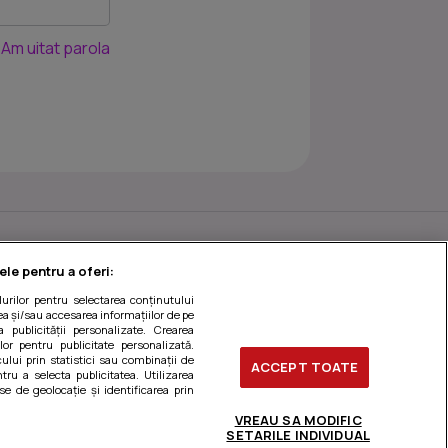
Am uitat parola
ele pentru a oferi:
ilurilor pentru selectarea conținutului
a și/sau accesarea informațiilor de pe
a publicității personalizate. Crearea
ilor pentru publicitate personalizată.
ului prin statistici sau combinații de
ACCEPT TOATE
tru a selecta publicitatea. Utilizarea
se de geolocație și identificarea prin
stionați preferințele
VREAU SA MODIFIC
SETARILE INDIVIDUAL