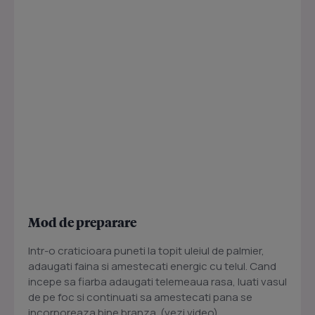
Mod de preparare
Intr-o craticioara puneti la topit uleiul de palmier,
adaugati faina si amestecati energic cu telul. Cand
incepe sa fiarba adaugati telemeaua rasa, luati vasul
de pe foc si continuati sa amestecati pana se
incorporeaza bine branza. (vezi video)