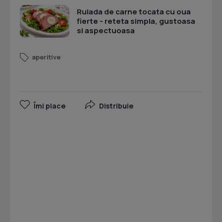
Rulada de carne tocata cu oua
fierte - reteta simpla, gustoasa
si aspectuoasa
aperitive
Îmi place
Distribuie