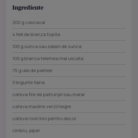
Ingrediente
200 g cascaval
4 felii de branza topita
100 g sunca sau salam de sunca
100 g branza telemea mai uscata
75 g ulei de palmier
3 lingurite faina
cateva fire de patrunjel sau marar
cateva masline verzi/negre
cateva rosii mici pentru decor
cimbru, piper