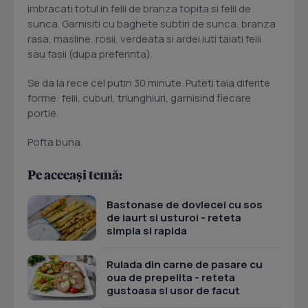
imbracati totul in felii de branza topita si felii de
sunca. Garnisiti cu baghete subtiri de sunca, branza
rasa, masline, rosii, verdeata si ardei iuti taiati felii
sau fasii (dupa preferinta).
Se da la rece cel putin 30 minute. Puteti taia diferite
forme: felii, cuburi, triunghiuri, garnisind fiecare
portie.
Pofta buna.
Pe aceeași temă:
Bastonase de dovlecei cu sos
de iaurt si usturoi - reteta
simpla si rapida
Rulada din carne de pasare cu
oua de prepelita - reteta
gustoasa si usor de facut