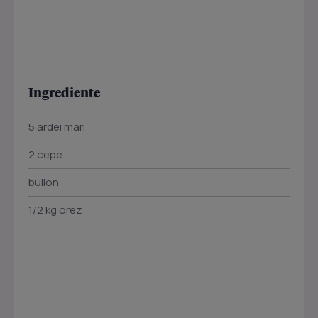
Ingrediente
5 ardei mari
2 cepe
bulion
1/2 kg orez