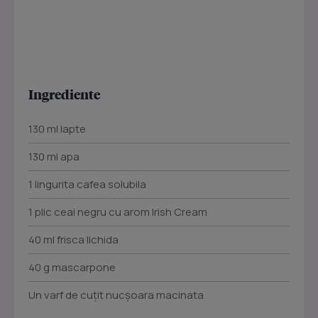
Ingrediente
130 ml lapte
130 ml apa
1 lingurita cafea solubila
1 plic ceai negru cu arom Irish Cream
40 ml frisca lichida
40 g mascarpone
Un varf de cuțit nucșoara macinata