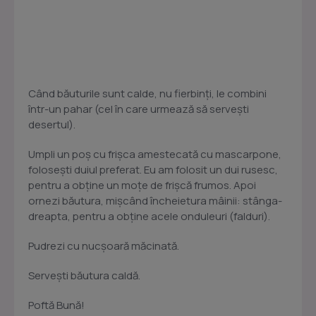
Când băuturile sunt calde, nu fierbinți, le combini
într-un pahar (cel în care urmează să servești
desertul).
Umpli un poș cu frișca amestecată cu mascarpone,
folosești duiul preferat. Eu am folosit un dui rusesc,
pentru a obține un moțe de frișcă frumos. Apoi
ornezi băutura, mișcând încheietura mâinii: stânga-
dreapta, pentru a obține acele onduleuri (falduri).
Pudrezi cu nucșoară măcinată.
Servești băutura caldă.
Poftă Bună!