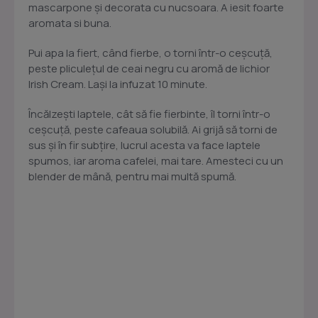
mascarpone și decorata cu nucsoara. A iesit foarte
aromata si buna.
Pui apa la fiert, când fierbe, o torni într-o ceșcuță,
peste pliculețul de ceai negru cu aromă de lichior
Irish Cream. Lași la infuzat 10 minute.
Încălzești laptele, cât să fie fierbinte, îl torni într-o
ceșcuță, peste cafeaua solubilă. Ai grijă să torni de
sus și în fir subțire, lucrul acesta va face laptele
spumos, iar aroma cafelei, mai tare. Amesteci cu un
blender de mână, pentru mai multă spumă.