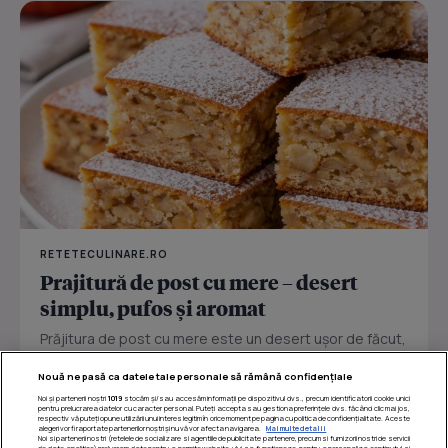
RETETECULINARE.RO
Prajitură de post cu mere – desert
simplu, pufos și aromat
Prăjitura de post cu mere este un desert ușor de făcut,
perfect pentru zilele în care vrei ceva dulce fără ouă
Nouă ne pasă ca datele tale personale să rămână confidențiale
sau...
Noi și partenerii noștri
1019
stocăm și/sau accesăm informații pe dispozitivul dvs., precum identificatorii cookie unici
pentru prelucrarea datelor cu caracter personal. Puteți accepta sau gestiona preferințele dvs. făcând clic mai jos,
respectiv vă puteți opune utilizării unui interes legitim în orice moment pe pagina cu politica de confidențialitate. Aceste
alegeri vor fi raportate partenerilor noștri și nu vă vor afecta navigarea.
Mai multe detalii
Noi si partenerii nostri (retelele de socializare si agentiile de publicitate partenere, precum si furnizorii nostri de servicii
de date analitice) prelucram date pentru a permite website-ului sa functioneze, pentru a personaliza continutul si