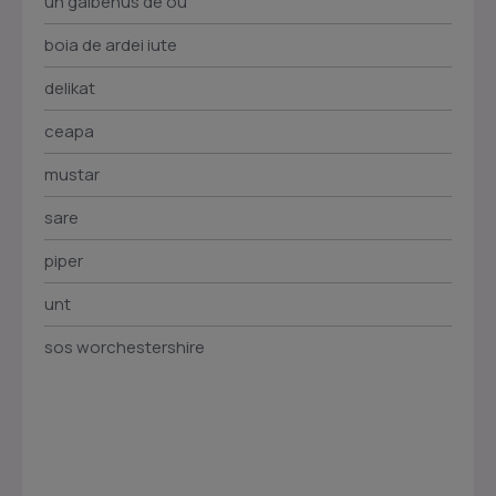
un galbenus de ou
boia de ardei iute
delikat
ceapa
mustar
sare
piper
unt
sos worchestershire