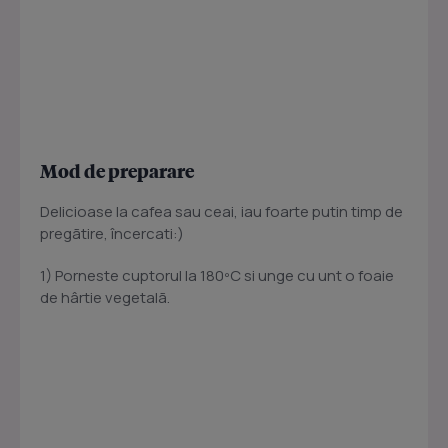
Mod de preparare
Delicioase la cafea sau ceai, iau foarte putin timp de
pregãtire, încercati:)
1) Porneste cuptorul la 180ºC si unge cu unt o foaie
de hârtie vegetalã.