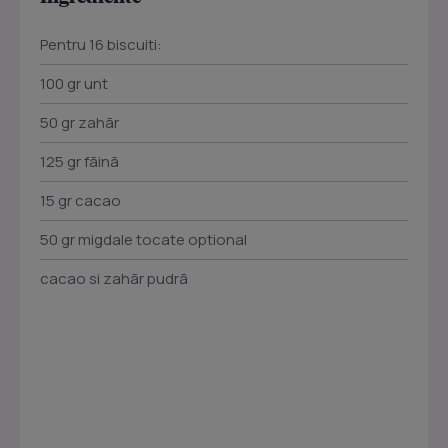
Pentru 16 biscuiti:
100 gr unt
50 gr zahãr
125 gr fãinã
15 gr cacao
50 gr migdale tocate optional
cacao si zahãr pudrã