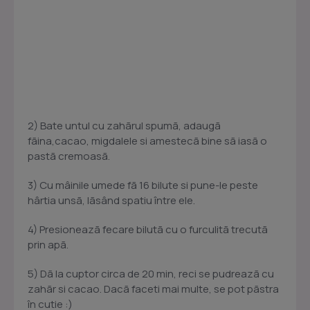
2) Bate untul cu zahãrul spumã, adaugã
fãina,cacao, migdalele si amestecã bine sã iasã o
pastã cremoasã.
3) Cu mâinile umede fã 16 bilute si pune-le peste
hârtia unsã, lãsând spatiu între ele.
4) Presioneazã fecare bilutã cu o furculitã trecutã
prin apã.
5) Dã la cuptor circa de 20 min, reci se pudreazã cu
zahãr si cacao. Dacã faceti mai multe, se pot pãstra
în cutie :)