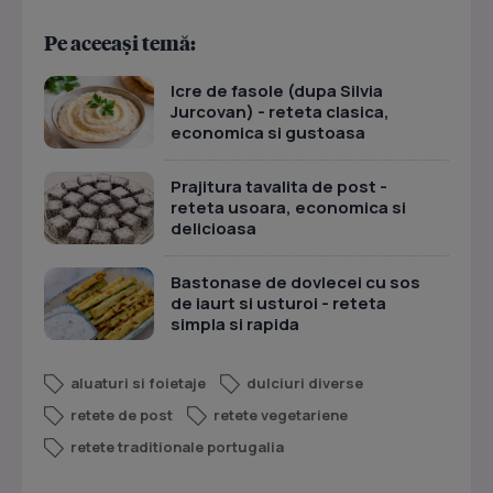
Pe aceeași temă:
Icre de fasole (dupa Silvia
Jurcovan) - reteta clasica,
economica si gustoasa
Prajitura tavalita de post -
reteta usoara, economica si
delicioasa
Bastonase de dovlecei cu sos
de iaurt si usturoi - reteta
simpla si rapida
aluaturi si foietaje
dulciuri diverse
retete de post
retete vegetariene
retete traditionale portugalia