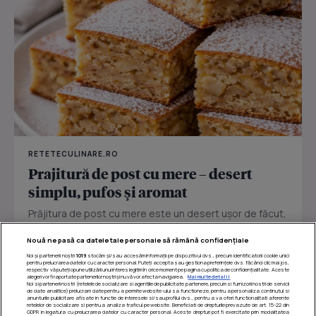
RETETECULINARE.RO
Prajitură de post cu mere – desert
simplu, pufos și aromat
Prăjitura de post cu mere este un desert ușor de făcut,
perfect pentru zilele în care vrei ceva dulce fără ouă
Nouă ne pasă ca datele tale personale să rămână confidențiale
sau...
Noi și partenerii noștri
1019
stocăm și/sau accesăm informații pe dispozitivul dvs., precum identificatorii cookie unici
pentru prelucrarea datelor cu caracter personal. Puteți accepta sau gestiona preferințele dvs. făcând clic mai jos,
respectiv vă puteți opune utilizării unui interes legitim în orice moment pe pagina cu politica de confidențialitate. Aceste
alegeri vor fi raportate partenerilor noștri și nu vă vor afecta navigarea.
Mai multe detalii
Noi si partenerii nostri (retelele de socializare si agentiile de publicitate partenere, precum si furnizorii nostri de servicii
de date analitice) prelucram date pentru a permite website-ului sa functioneze, pentru a personaliza continutul si
anunturile publicitare afisate in functie de interesele si/sau profilul dvs., pentru a va oferi functionalitati aferente
retelelor de socializare si pentru a analiza traficul pe website. Beneficiati de drepturile prevazute de art. 15-22 din
GDPR in legatura cu prelucrarea datelor cu caracter personal. Aceste drepturi pot fi exercitate prin modalitatea