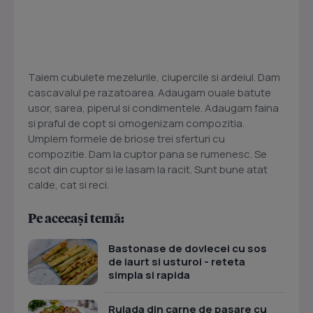
Taiem cubulete mezelurile, ciupercile si ardeiul. Dam
cascavalul pe razatoarea. Adaugam ouale batute
usor, sarea, piperul si condimentele. Adaugam faina
si praful de copt si omogenizam compozitia.
Umplem formele de briose trei sferturi cu
compozitie. Dam la cuptor pana se rumenesc. Se
scot din cuptor si le lasam la racit. Sunt bune atat
calde, cat si reci.
Pe aceeași temă:
Bastonase de dovlecei cu sos
de iaurt si usturoi - reteta
simpla si rapida
Rulada din carne de pasare cu