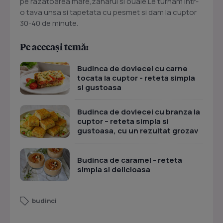
pe razatoarea mare,zaharul si ouale.Le turnam intr-
o tava unsa si tapetata cu pesmet si dam la cuptor
30-40 de minute.
Pe aceeași temă:
Budinca de dovlecei cu carne
tocata la cuptor - reteta simpla
si gustoasa
Budinca de dovlecei cu branza la
cuptor – reteta simpla si
gustoasa, cu un rezultat grozav
Budinca de caramel - reteta
simpla si delicioasa
budinci