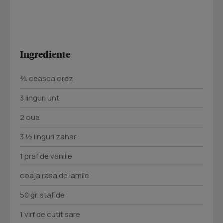
Ingrediente
¾ ceasca orez
3 linguri unt
2 oua
3 ½ linguri zahar
1 praf de vanilie
coaja rasa de lamiie
50 gr. stafide
1 virf de cutit sare