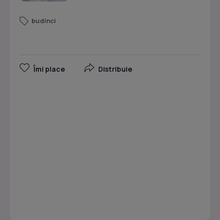
budinci
Îmi place
Distribuie