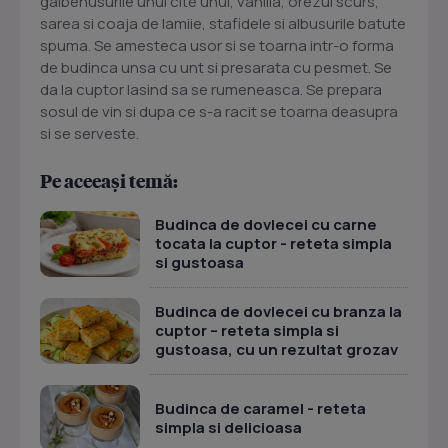
galbenusurile unul cite unul, vanilia, orezul scurs,
sarea si coaja de lamiie, stafidele si albusurile batute
spuma. Se amesteca usor si se toarna intr-o forma
de budinca unsa cu unt si presarata cu pesmet. Se
da la cuptor lasind sa se rumeneasca. Se prepara
sosul de vin si dupa ce s-a racit se toarna deasupra
si se serveste.
Pe aceeași temă:
Budinca de dovlecei cu carne
tocata la cuptor - reteta simpla
si gustoasa
Budinca de dovlecei cu branza la
cuptor – reteta simpla si
gustoasa, cu un rezultat grozav
Budinca de caramel - reteta
simpla si delicioasa