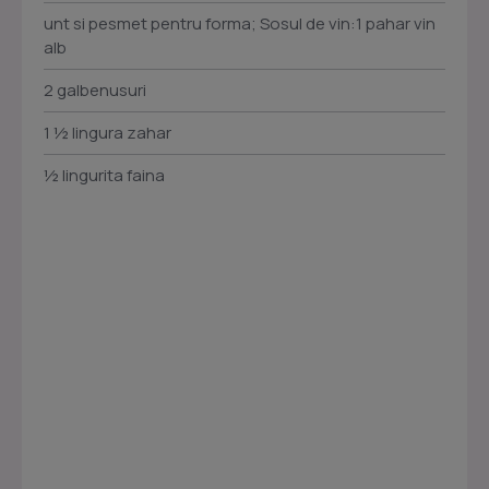
unt si pesmet pentru forma; Sosul de vin:1 pahar vin
alb
2 galbenusuri
1 ½ lingura zahar
½ lingurita faina