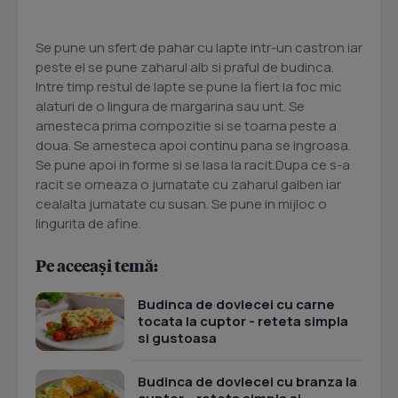
Se pune un sfert de pahar cu lapte intr-un castron iar
peste el se pune zaharul alb si praful de budinca.
Intre timp restul de lapte se pune la fiert la foc mic
alaturi de o lingura de margarina sau unt. Se
amesteca prima compozitie si se toarna peste a
doua. Se amesteca apoi continu pana se ingroasa.
Se pune apoi in forme si se lasa la racit.Dupa ce s-a
racit se orneaza o jumatate cu zaharul galben iar
cealalta jumatate cu susan. Se pune in mijloc o
lingurita de afine.
Pe aceeași temă:
Budinca de dovlecei cu carne
tocata la cuptor - reteta simpla
si gustoasa
Budinca de dovlecei cu branza la