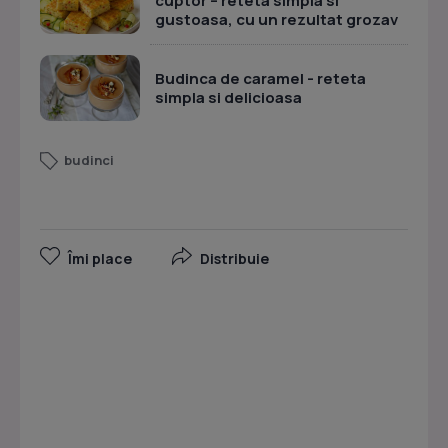
cuptor – reteta simpla si
gustoasa, cu un rezultat grozav
Budinca de caramel - reteta
simpla si delicioasa
budinci
Îmi place
Distribuie