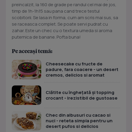
preincalzit, la 160 de grade pe randul cel mai de jos,
timp de 1h-1h15 sau pana cand trece testul
scobitorii. Se lasa in forma, cum am scris mai sus, sa
se raceasca complet. Se poate servi pudrat cu
zahar. Este un chec cu o textura umeda si aroma
puternica de banane. Pofta buna!
Pe aceeași temă:
Cheesecake cu fructe de
padure, fara coacere - un desert
cremos, delicios si aromat
Clătite cu înghețată și topping
crocant - Irezistibil de gustoase
Chec din albusuri cu cacao si
nuci - reteta simpla pentru un
desert pufos si delicios