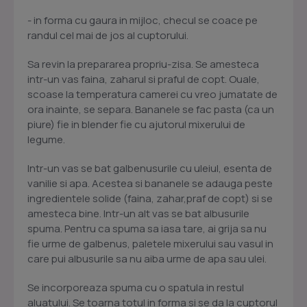
- in forma cu gaura in mijloc, checul se coace pe
randul cel mai de jos al cuptorului.
Sa revin la prepararea propriu-zisa. Se amesteca
intr-un vas faina, zaharul si praful de copt. Ouale,
scoase la temperatura camerei cu vreo jumatate de
ora inainte, se separa. Bananele se fac pasta (ca un
piure) fie in blender fie cu ajutorul mixerului de
legume.
Intr-un vas se bat galbenusurile cu uleiul, esenta de
vanilie si apa. Acestea si bananele se adauga peste
ingredientele solide (faina, zahar,praf de copt) si se
amesteca bine. Intr-un alt vas se bat albusurile
spuma. Pentru ca spuma sa iasa tare, ai grija sa nu
fie urme de galbenus, paletele mixerului sau vasul in
care pui albusurile sa nu aiba urme de apa sau ulei.
Se incorporeaza spuma cu o spatula in restul
aluatului. Se toarna totul in forma si se da la cuptorul