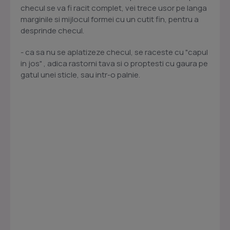
checul se va fi racit complet, vei trece usor pe langa
marginile si mijlocul formei cu un cutit fin, pentru a
desprinde checul.
- ca sa nu se aplatizeze checul, se raceste cu "capul
in jos" , adica rastorni tava si o proptesti cu gaura pe
gatul unei sticle, sau intr-o palnie.