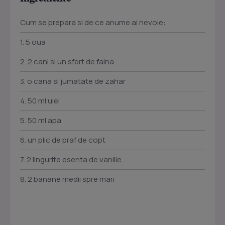
Cum se prepara si de ce anume ai nevoie:
1. 5 oua
2. 2 cani si un sfert de faina
3. o cana si jumatate de zahar
4. 50 ml ulei
5. 50 ml apa
6. un plic de praf de copt
7. 2 lingurite esenta de vanilie
8. 2 banane medii spre mari