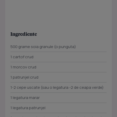
Ingrediente
500 grame soia granule (o punguta)
1 cartof crud
1 morcov crud
1 patrunjel crud
1-2 cepe uscate (sau o legatura -2 de ceapa verde)
1 legatura marar
1 legatura patrunjel