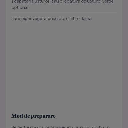
1 capatana usturoi -sau o legatura de usturoi verde
optional
sare,piper,vegeta,busuioc, cimbru, faina
Mod de preparare
Se fierbe soia cu putina vegeta,busuioc,cimbru si