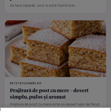
Se face repede, usor si este foarte bun...
RETETECULINARE.RO
Prajitură de post cu mere – desert
simplu, pufos și aromat
Prăjitura de post cu mere este un desert ușor de făcut,
perfect pentru zilele în care vrei ceva dulce fără ouă