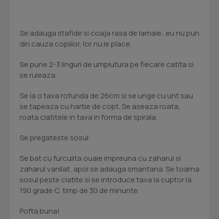
Se adauga stafide si coaja rasa de lamaie...eu nu pun
din cauza copiilor, lor nu le place.
Se pune 2-3 linguri de umplutura pe fiecare catita si
se ruleaza.
Se ia o tava rotunda de 26cm si se unge cu unt sau
se tapeaza cu hartie de copt. Se aseaza roata,
roata clatitele in tava in forma de spirala.
Se pregateste sosul:
Se bat cu furculita ouale impreuna cu zaharul si
zaharul vanilat, apoi se adauga smantana. Se toarna
sosul peste clatite si se introduce tava la cuptor la
190 grade C, timp de 30 de minunte.
Pofta buna!