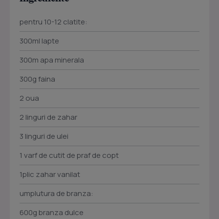
pentru 10-12 clatite:
300ml lapte
300m apa minerala
300g faina
2 oua
2 linguri de zahar
3 linguri de ulei
1 varf de cutit de praf de copt
1plic zahar vanilat
umplutura de branza:
600g branza dulce