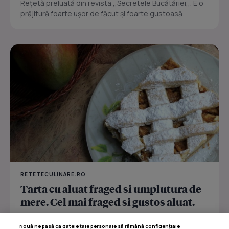
Reţetă preluată din revista ,,Secretele Bucătăriei,,. E o
prăjitură foarte uşor de făcut şi foarte gustoasă.
RETETECULINARE.RO
Tarta cu aluat fraged si umplutura de
mere. Cel mai fraged si gustos aluat.
O minunata minunata tarta cu aluat crocant și umplutură
Nouă ne pasă ca datele tale personale să rămână confidențiale
dulce de mere.