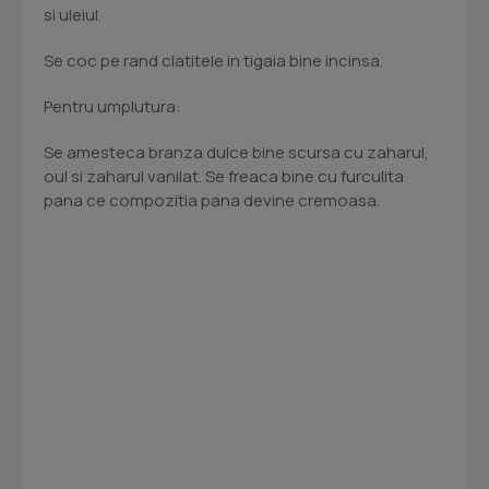
si uleiul.
Se coc pe rand clatitele in tigaia bine incinsa.
Pentru umplutura:
Se amesteca branza dulce bine scursa cu zaharul,
oul si zaharul vanilat. Se freaca bine cu furculita
pana ce compozitia pana devine cremoasa.