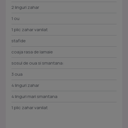
2 linguri zahar
1 ou
1 plic zahar vanilat
stafide
coaja rasa de lamaie
sosul de oua si smantana:
3 oua
4 linguri zahar
4 linguri mari smantana
1 plic zahar vanilat