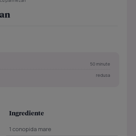
 cu parmezan
zan
50 minute
redusa
Ingrediente
1 conopida mare