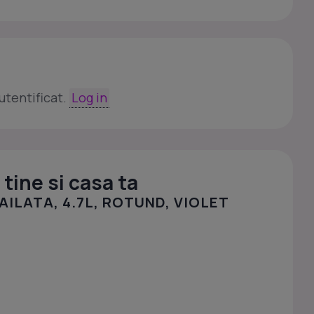
utentificat.
Log in
tine si casa ta
ILATA, 4.7L, ROTUND, VIOLET