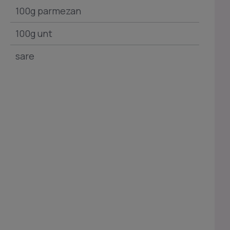
100g parmezan
100g unt
sare