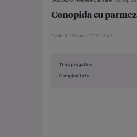
Gustos.ro
/
Retete culinare
/
Conopida
Conopida cu parme
Publicat: 18 Martie 2005, 11:42
Timp pregatire
Complexitate