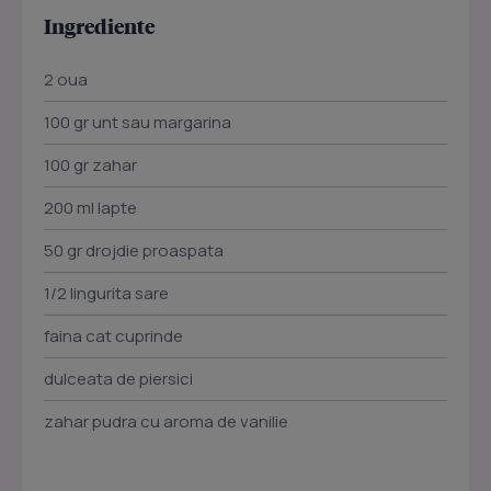
Ingrediente
2 oua
100 gr unt sau margarina
100 gr zahar
200 ml lapte
50 gr drojdie proaspata
1/2 lingurita sare
faina cat cuprinde
dulceata de piersici
zahar pudra cu aroma de vanilie