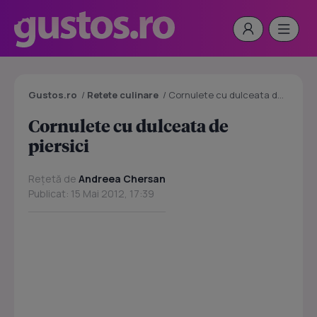
Gustos.ro
/
Retete culinare
/
Cornulete cu dulceata de piersici
Cornulete cu dulceata de
piersici
Rețetă de
Andreea Chersan
Publicat: 15 Mai 2012, 17:39