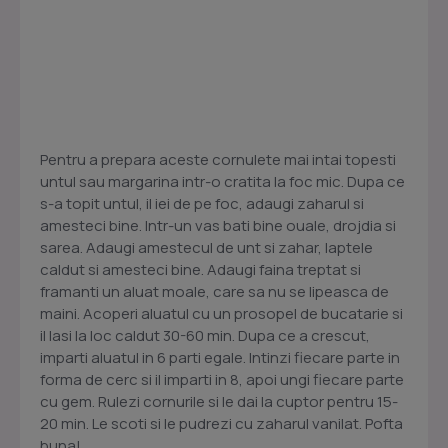
Pentru a prepara aceste cornulete mai intai topesti
untul sau margarina intr-o cratita la foc mic. Dupa ce
s-a topit untul, il iei de pe foc, adaugi zaharul si
amesteci bine. Intr-un vas bati bine ouale, drojdia si
sarea. Adaugi amestecul de unt si zahar, laptele
caldut si amesteci bine. Adaugi faina treptat si
framanti un aluat moale, care sa nu se lipeasca de
maini. Acoperi aluatul cu un prosopel de bucatarie si
il lasi la loc caldut 30-60 min. Dupa ce a crescut,
imparti aluatul in 6 parti egale. Intinzi fiecare parte in
forma de cerc si il imparti in 8, apoi ungi fiecare parte
cu gem. Rulezi cornurile si le dai la cuptor pentru 15-
20 min. Le scoti si le pudrezi cu zaharul vanilat. Pofta
buna!