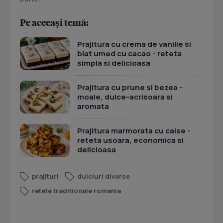
Pe aceeași temă:
Prajitura cu crema de vanilie si
blat umed cu cacao - reteta
simpla si delicioasa
Prajitura cu prune si bezea -
moale, dulce-acrisoara si
aromata
Prajitura marmorata cu caise -
reteta usoara, economica si
delicioasa
prajituri
dulciuri diverse
retete traditionale romania