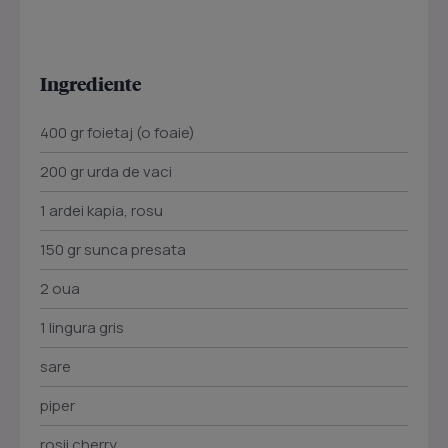
Ingrediente
400 gr foietaj (o foaie)
200 gr urda de vaci
1 ardei kapia, rosu
150 gr sunca presata
2 oua
1 lingura gris
sare
piper
rosii cherry