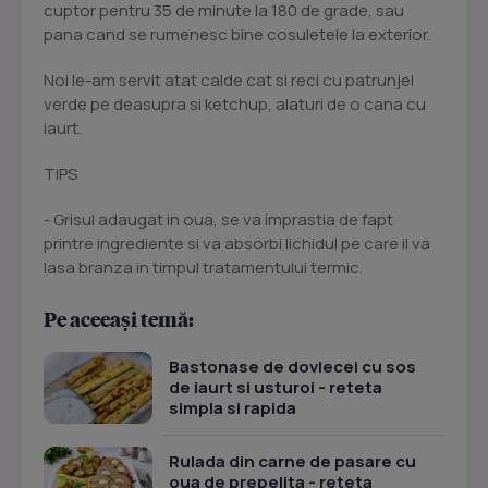
cuptor pentru 35 de minute la 180 de grade, sau
pana cand se rumenesc bine cosuletele la exterior.
Noi le-am servit atat calde cat si reci cu patrunjel
verde pe deasupra si ketchup, alaturi de o cana cu
iaurt.
TIPS
- Grisul adaugat in oua, se va imprastia de fapt
printre ingrediente si va absorbi lichidul pe care il va
lasa branza in timpul tratamentului termic.
Pe aceeași temă:
Bastonase de dovlecei cu sos
de iaurt si usturoi - reteta
simpla si rapida
Rulada din carne de pasare cu
oua de prepelita - reteta