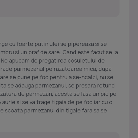
nge cu foarte putin ulei se pipereaza si se
imbru si un praf de sare. Cand este facut se ia
re. Ne apucam de pregatirea cosuletului de
rade parmezanul pe razatoarea mica, dupa
care se pune pe foc pentru a se-ncalzi, nu se
zita se adauga parmezanul, se presara rotund
 razatura de parmezan, acesta se lasa un pic pe
aurie si se va trage tigaia de pe foc iar cu o
se scoata parmezanul din tigaie fara sa se