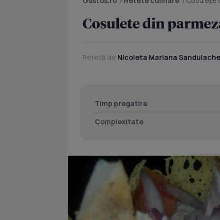
Gustos.ro
/
Retete culinare
/
Cosulete d
Cosulete din parmeza
Rețetă de
Nicoleta Mariana Sandulach
Timp pregatire
Complexitate