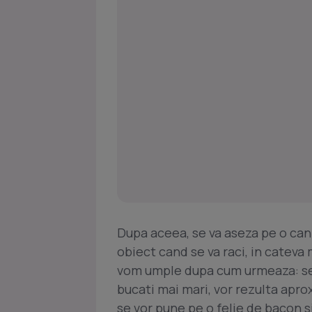
Dupa aceea, se va aseza pe o cani
obiect cand se va raci, in cateva 
vom umple dupa cum urmeaza: se ia
bucati mai mari, vor rezulta aprox
se vor pune pe o felie de bacon s