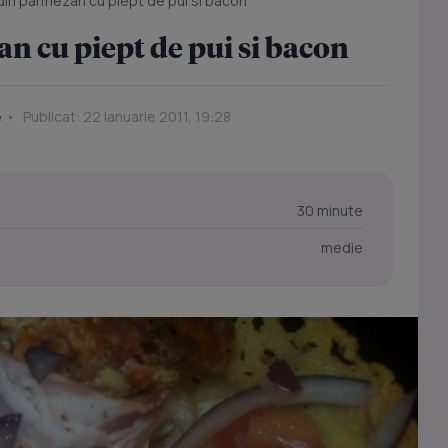
in parmezan cu piept de pui si bacon
n cu piept de pui si bacon
e
Publicat: 22 Ianuarie 2011, 19:28
30 minute
medie