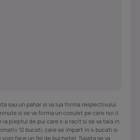
ta sau un pahar si va lua forma respectivului
minute si se va forma un cosulet pe care noi il
 pieptul de pui care s-a racit si se va taia in
imativ 12 bucati, care se impart in 4 bucati si
i vom face un fel de buchetel. Salata se va