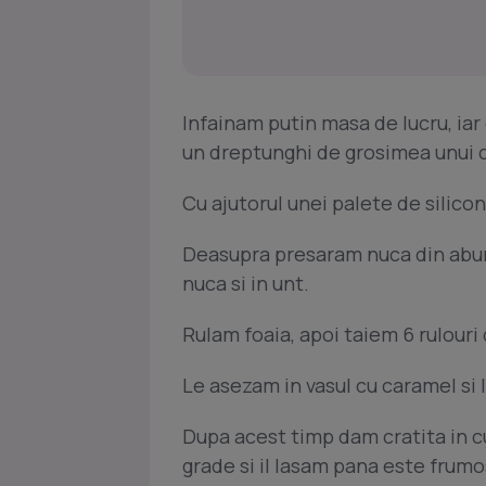
Infainam putin masa de lucru, ia
un dreptunghi de grosimea unui 
Cu ajutorul unei palete de silic
Deasupra presaram nuca din abun
nuca si in unt.
Rulam foaia, apoi taiem 6 rulour
Le asezam in vasul cu caramel si l
Dupa acest timp dam cratita in c
grade si il lasam pana este frum