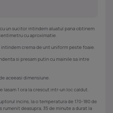
r cu un sucitor intindem aluatul pana obtinem
centimetru cu aproximatie.
on intindem crema de unt uniform peste foaie.
denta si presam putin cu mainile sa intre
i de aceeasi dimensiune.
e lasam 1 ora la crescut intr-un loc caldut.
uptorul incins, la o temperatura de 170-180 de
os rumenit deasupra, 35 de minute a durat la