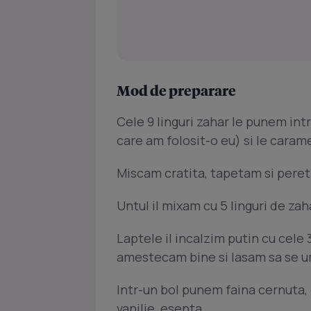
Mod de preparare
Cele 9 linguri zahar le punem int
care am folosit-o eu) si le caram
Miscam cratita, tapetam si peretii 
Untul il mixam cu 5 linguri de z
Laptele il incalzim putin cu cele 
amestecam bine si lasam sa se u
Intr-un bol punem faina cernuta, 
vanilie, esenta.