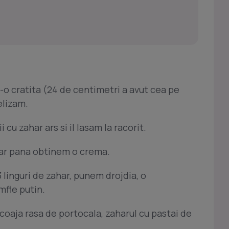
r-o cratita (24 de centimetri a avut cea pe
elizam.
cu zahar ars si il lasam la racorit.
ahar pana obtinem o crema.
3 linguri de zahar, punem drojdia, o
mfle putin.
coaja rasa de portocala, zaharul cu pastai de