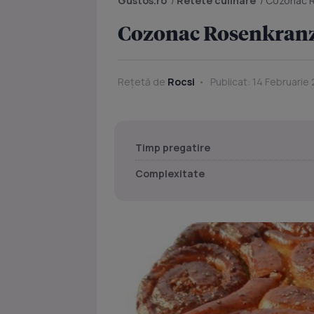
Gustos.ro
/
Retete culinare
/
Cozonac 
Cozonac Rosenkran
Rețetă de
Rocsi
Publicat: 14 Februarie 
Timp pregatire
Complexitate