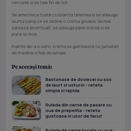
nervurile si se taie fin de tot.
Se amesteca toate cu branza telemea si se adauga
iaurtul pana ce se obtine o crema groasa. Se mai
sareaza (eventual), se adauga piper si boia si se
pune la rece.
Inainte de-a o servi, crema se garniseste cu jumatati
de masline si felii de lamaie.
Pe aceeași temă:
Bastonase de dovlecei cu sos
de iaurt si usturoi - reteta
simpla si rapida
Rulada din carne de pasare cu
oua de prepelita - reteta
gustoasa si usor de facut
Rulada de carne tocata cu oua