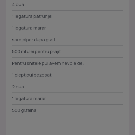
4 oua
1 legatura patrunjel
1 legatura marar
sare,piper dupa gust
500 ml.ulei pentru prajit
Pentru snitele pui avem nevoie de:
1 piept pui dezosat
2 oua
1 legatura marar
500 gr.faina