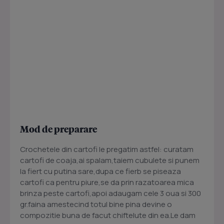
Mod de preparare
Crochetele din cartofi le pregatim astfel: curatam
cartofi de coaja,ai spalam,taiem cubulete si punem
la fiert cu putina sare,dupa ce fierb se piseaza
cartofi ca pentru piure,se da prin razatoarea mica
brinza peste cartofi,apoi adaugam cele 3 oua si 300
gr.faina amestecind totul bine pina devine o
compozitie buna de facut chiftelute din ea.Le dam