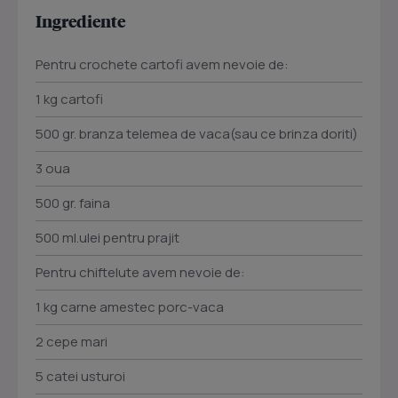
Ingrediente
Pentru crochete cartofi avem nevoie de:
1 kg cartofi
500 gr. branza telemea de vaca(sau ce brinza doriti)
3 oua
500 gr. faina
500 ml.ulei pentru prajit
Pentru chiftelute avem nevoie de:
1 kg carne amestec porc-vaca
2 cepe mari
5 catei usturoi