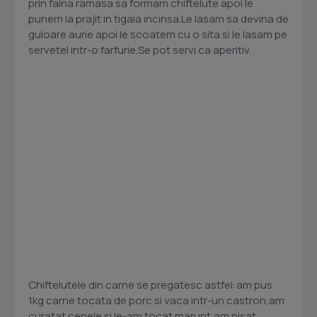
prin faina ramasa sa formam chiftelute apoi le
punem la prajit in tigaia incinsa.Le lasam sa devina de
guloare aurie apoi le scoatem cu o sita si le lasam pe
servetel intr-o farfurie.Se pot servi ca aperitiv.
Chiftelutele din carne se pregatesc astfel:am pus
1kg carne tocata de porc si vaca intr-un castron,am
curatat cepele si le-am tocat marunt,am pisat