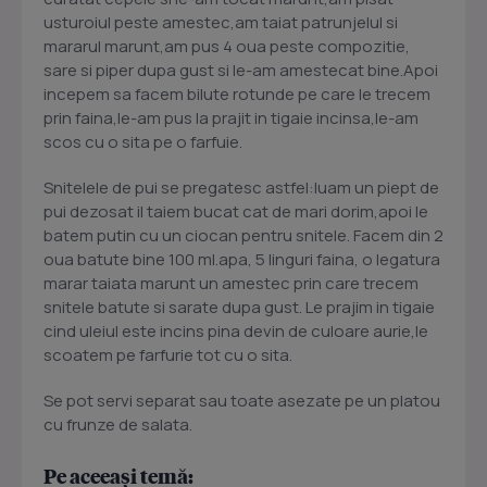
usturoiul peste amestec,am taiat patrunjelul si
mararul marunt,am pus 4 oua peste compozitie,
sare si piper dupa gust si le-am amestecat bine.Apoi
incepem sa facem bilute rotunde pe care le trecem
prin faina,le-am pus la prajit in tigaie incinsa,le-am
scos cu o sita pe o farfuie.
Snitelele de pui se pregatesc astfel:luam un piept de
pui dezosat il taiem bucat cat de mari dorim,apoi le
batem putin cu un ciocan pentru snitele. Facem din 2
oua batute bine 100 ml.apa, 5 linguri faina, o legatura
marar taiata marunt un amestec prin care trecem
snitele batute si sarate dupa gust. Le prajim in tigaie
cind uleiul este incins pina devin de culoare aurie,le
scoatem pe farfurie tot cu o sita.
Se pot servi separat sau toate asezate pe un platou
cu frunze de salata.
Pe aceeași temă: