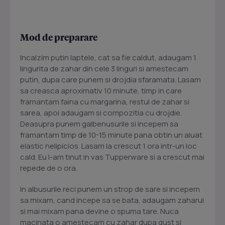
Mod de preparare
Incalzim putin laptele, cat sa fie caldut, adaugam 1
lingurita de zahar din cele 3 linguri si amestecam
putin, dupa care punem si drojdia sfaramata. Lasam
sa creasca aproximativ 10 minute, timp in care
framantam faina cu margarina, restul de zahar si
sarea, apoi adaugam si compozitia cu drojdie.
Deasupra punem galbenusurile si incepem sa
framantam timp de 10-15 minute pana obtin un aluat
elastic nelipicios. Lasam la crescut 1 ora intr-un loc
cald. Eu l-am tinut in vas Tupperware si a crescut mai
repede de o ora.
In albusurile reci punem un strop de sare si incepem
sa mixam, cand incepe sa se bata, adaugam zaharul
si mai mixam pana devine o spuma tare. Nuca
macinata o amestecam cu zahar dupa gust si