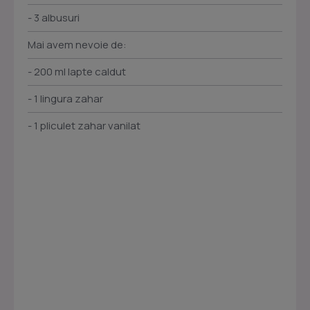
- 3 albusuri
Mai avem nevoie de:
- 200 ml lapte caldut
- 1 lingura zahar
- 1 pliculet zahar vanilat