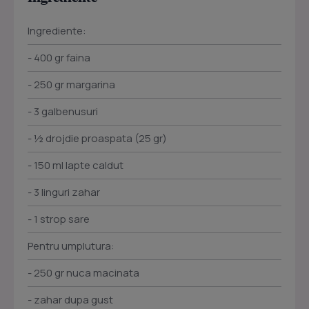
Ingrediente:
- 400 gr faina
- 250 gr margarina
- 3 galbenusuri
- ½ drojdie proaspata (25 gr)
- 150 ml lapte caldut
- 3 linguri zahar
- 1 strop sare
Pentru umplutura:
- 250 gr nuca macinata
- zahar dupa gust