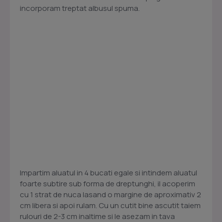
incorporam treptat albusul spuma.
Impartim aluatul in 4 bucati egale si intindem aluatul
foarte subtire sub forma de dreptunghi, il acoperim
cu 1 strat de nuca lasand o margine de aproximativ 2
cm libera si apoi rulam. Cu un cutit bine ascutit taiem
rulouri de 2-3 cm inaltime si le asezam in tava