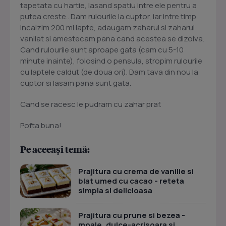
tapetata cu hartie, lasand spatiu intre ele pentru a
putea creste.. Dam rulourile la cuptor, iar intre timp
incalzim 200 ml lapte, adaugam zaharul si zaharul
vanilat si amestecam pana cand acestea se dizolva.
Cand rulourile sunt aproape gata (cam cu 5-10
minute inainte), folosind o pensula, stropim rulourile
cu laptele caldut (de doua ori). Dam tava din nou la
cuptor si lasam pana sunt gata.
Cand se racesc le pudram cu zahar praf.
Pofta buna!
Pe aceeași temă:
Prajitura cu crema de vanilie si
blat umed cu cacao - reteta
simpla si delicioasa
Prajitura cu prune si bezea -
moale, dulce-acrisoara si