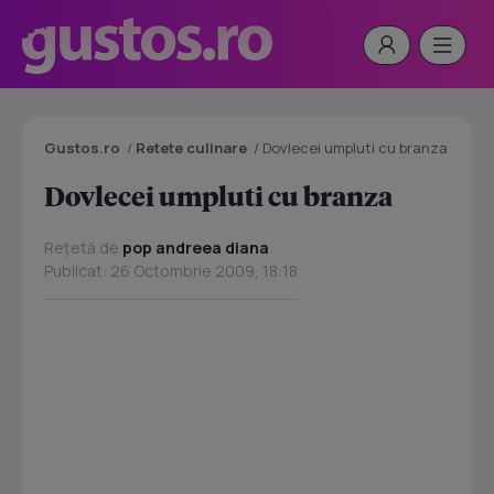
Gustos.ro
/
Retete culinare
/
Dovlecei umpluti cu branza
Dovlecei umpluti cu branza
Rețetă de
pop andreea diana
Publicat: 26 Octombrie 2009, 18:18