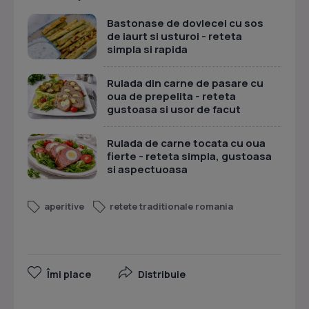
Bastonase de dovlecei cu sos
de iaurt si usturoi - reteta
simpla si rapida
Rulada din carne de pasare cu
oua de prepelita - reteta
gustoasa si usor de facut
Rulada de carne tocata cu oua
fierte - reteta simpla, gustoasa
si aspectuoasa
aperitive
retete traditionale romania
Îmi place
Distribuie