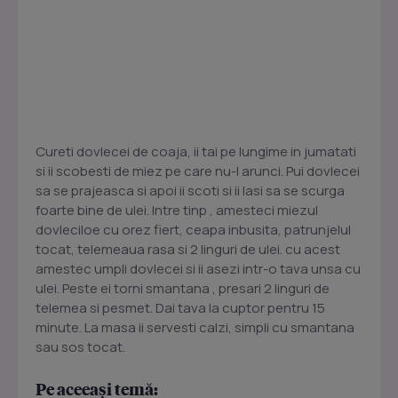
Cureti dovlecei de coaja, ii tai pe lungime in jumatati
si ii scobesti de miez pe care nu-l arunci. Pui dovlecei
sa se prajeasca si apoi ii scoti si ii lasi sa se scurga
foarte bine de ulei. Intre tinp , amesteci miezul
dovleciloe cu orez fiert, ceapa inbusita, patrunjelul
tocat, telemeaua rasa si 2 linguri de ulei. cu acest
amestec umpli dovlecei si ii asezi intr-o tava unsa cu
ulei. Peste ei torni smantana , presari 2 linguri de
telemea si pesmet. Dai tava la cuptor pentru 15
minute. La masa ii servesti calzi, simpli cu smantana
sau sos tocat.
Pe aceeași temă: