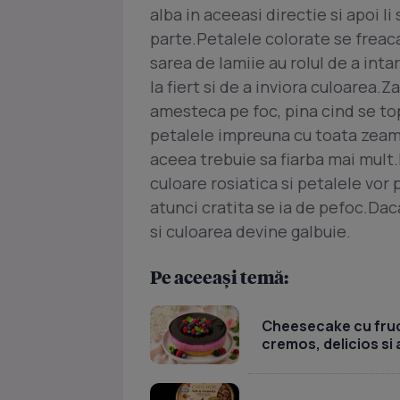
alba in aceeasi directie si apoi l
parte.Petalele colorate se freaca
sarea de lamiie au rolul de a inta
la fiert si de a inviora culoarea.Za
amesteca pe foc, pina cind se top
petalele impreuna cu toata zeama
aceea trebuie sa fiarba mai mult.
culoare rosiatica si petalele vor p
atunci cratita se ia de pefoc.Da
si culoarea devine galbuie.
Pe aceeași temă:
Cheesecake cu fruc
cremos, delicios si