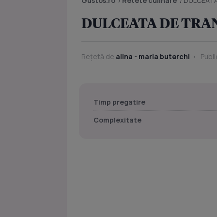
Gustos.ro
/
Retete culinare
/
DULCEATA
DULCEATA DE TRA
Rețetă de
alina - maria buterchi
Publi
Timp pregatire
Complexitate