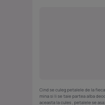
Cind se culeg petalele de la fiec
mina si li se taie partea alba deo
aceasta la cules , petalele se as