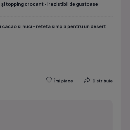
 și topping crocant - Irezistibil de gustoase
u cacao si nuci - reteta simpla pentru un desert
Îmi place
Distribuie