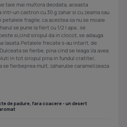
i se taie mai multora deodata, aceasta
 intr-un castron cu 30 g zahar si cu zeama sau
ri petalele fragile, ca acestea sa nu se moaie
harul se pune la fiert cu 1/2 l apa , se
este si,cind siropul da in clocot, se adauga
 lasata.Petalele frecate s-au intarit, de
Dulceata se fierbe, pina cind se leaga.Va avea
luti in tot siropul pina in fundul cratitei;
ca se fierbeprea mult, zaharulse caramelizeaza
te de padure, fara coacere - un desert
 aromat