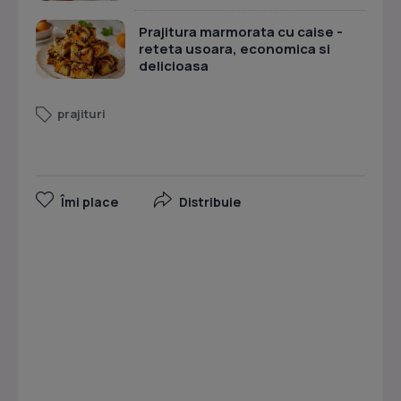
Prajitura marmorata cu caise -
reteta usoara, economica si
delicioasa
prajituri
Îmi place
Distribuie