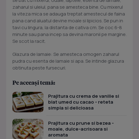
se bat cu mixerul, ouale, laptele, esenta de lamaie,
zaharul si uleiul, pana se amesteca bine. Cu mixerul
la viteza mica se adauga treptat amestecul de faina
pana cand aluatul devine moale si lipicios. Se pun in
tavi cu lingura, la distanta de cativa cm. Se coc 6-8
minute sau pana incep sa devina maronii pe margine.
Se scot la racit.
Glazura de lamaie: Se amesteca omogen zaharul
pudra cu esenta de lamaie si apa. Se intinde glazura
obtinuta peste fursecuri.
Pe aceeași temă:
Prajitura cu crema de vanilie si
blat umed cu cacao - reteta
simpla si delicioasa
Prajitura cu prune si bezea -
moale, dulce-acrisoara si
aromata