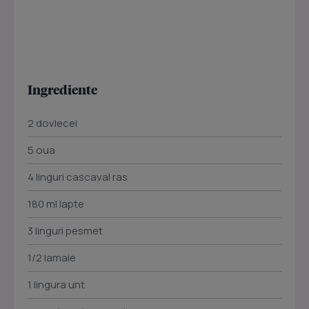
Ingrediente
2 dovlecei
5 oua
4 linguri cascaval ras
180 ml lapte
3 linguri pesmet
1/2 lamaie
1 lingura unt