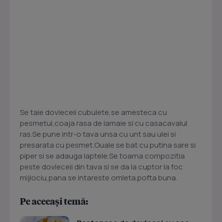
Se taie dovleceii cubulete,se amesteca cu
pesmetul,coaja rasa de lamaie si cu casacavalul
ras.Se pune intr-o tava unsa cu unt sau ulei si
presarata cu pesmet.Ouale se bat cu putina sare si
piper si se adauga laptele.Se toarna compozitia
peste dovleceii din tava si se da la cuptor la foc
mijlociu,pana se intareste omleta.pofta buna.
Pe aceeași temă: