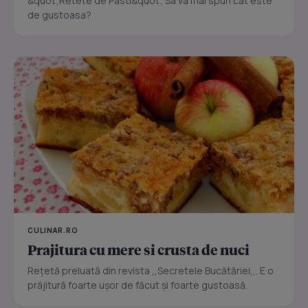
&quot;Retete de Pasti&quot; Sa va mai spun cat este
de gustoasa?
CULINAR.RO
Prajitura cu mere si crusta de nuci
Reţetă preluată din revista ,,Secretele Bucătăriei,,. E o
prăjitură foarte uşor de făcut şi foarte gustoasă.