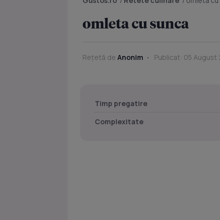
Gustos.ro
/
Retete culinare
/
omleta cu
omleta cu sunca
Rețetă de
Anonim
Publicat: 05 August 
Timp pregatire
Complexitate