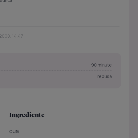
 sunca
2008, 14:47
90 minute
redusa
Ingrediente
oua