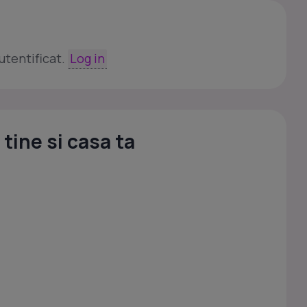
utentificat.
Log in
tine si casa ta