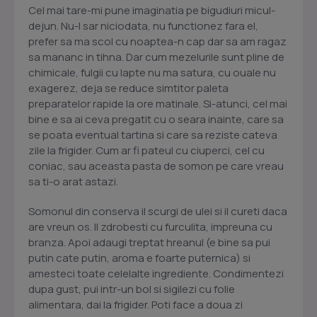
Cel mai tare-mi pune imaginatia pe bigudiuri micul-
dejun. Nu-l sar niciodata, nu functionez fara el,
prefer sa ma scol cu noaptea-n cap dar sa am ragaz
sa mananc in tihna. Dar cum mezelurile sunt pline de
chimicale, fulgii cu lapte nu ma satura, cu ouale nu
exagerez, deja se reduce simtitor paleta
preparatelor rapide la ore matinale. Si-atunci, cel mai
bine e sa ai ceva pregatit cu o seara inainte, care sa
se poata eventual tartina si care sa reziste cateva
zile la frigider. Cum ar fi pateul cu ciuperci, cel cu
coniac, sau aceasta pasta de somon pe care vreau
sa ti-o arat astazi.
Somonul din conserva il scurgi de ulei si il cureti daca
are vreun os. Il zdrobesti cu furculita, impreuna cu
branza. Apoi adaugi treptat hreanul (e bine sa pui
putin cate putin, aroma e foarte puternica) si
amesteci toate celelalte ingrediente. Condimentezi
dupa gust, pui intr-un bol si sigilezi cu folie
alimentara, dai la frigider. Poti face a doua zi