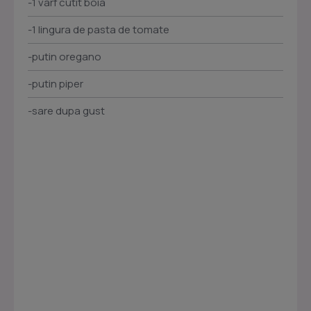
-1 varf cutit boia
-1 lingura de pasta de tomate
-putin oregano
-putin piper
-sare dupa gust