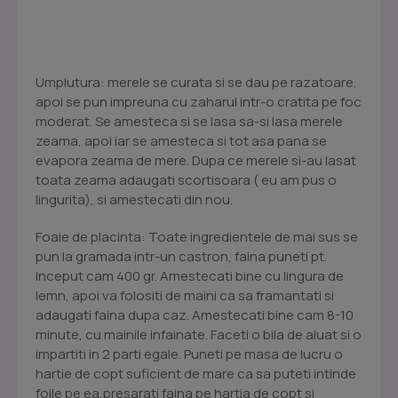
Umplutura: merele se curata si se dau pe razatoare,
apoi se pun impreuna cu zaharul intr-o cratita pe foc
moderat. Se amesteca si se lasa sa-si lasa merele
zeama, apoi iar se amesteca si tot asa pana se
evapora zeama de mere. Dupa ce merele si-au lasat
toata zeama adaugati scortisoara ( eu am pus o
lingurita), si amestecati din nou.
Foaie de placinta: Toate ingredientele de mai sus se
pun la gramada intr-un castron, faina puneti pt.
inceput cam 400 gr. Amestecati bine cu lingura de
lemn, apoi va folositi de maini ca sa framantati si
adaugati faina dupa caz. Amestecati bine cam 8-10
minute, cu mainile infainate. Faceti o bila de aluat si o
impartiti in 2 parti egale. Puneti pe masa de lucru o
hartie de copt suficient de mare ca sa puteti intinde
foile pe ea,presarati faina pe hartia de copt si