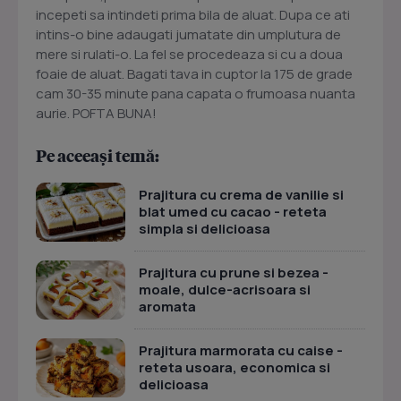
incepeti sa intindeti prima bila de aluat. Dupa ce ati
intins-o bine adaugati jumatate din umplutura de
mere si rulati-o. La fel se procedeaza si cu a doua
foaie de aluat. Bagati tava in cuptor la 175 de grade
cam 30-35 minute pana capata o frumoasa nuanta
aurie. POFTA BUNA!
Pe aceeași temă:
Prajitura cu crema de vanilie si
blat umed cu cacao - reteta
simpla si delicioasa
Prajitura cu prune si bezea -
moale, dulce-acrisoara si
aromata
Prajitura marmorata cu caise -
reteta usoara, economica si
delicioasa