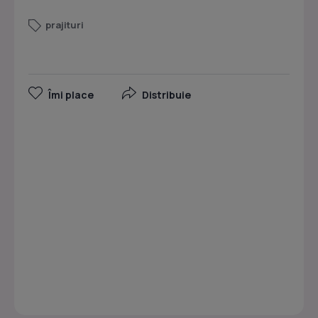
prajituri
Îmi place
Distribuie