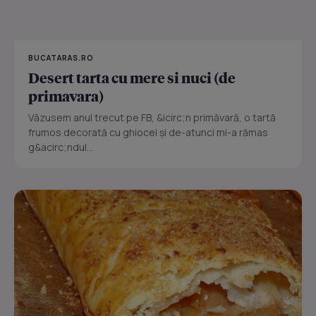
BUCATARAS.RO
Desert tarta cu mere si nuci (de
primavara)
Văzusem anul trecut pe FB, &icirc;n primăvară, o tartă
frumos decorată cu ghiocei și de-atunci mi-a rămas
g&acirc;ndul...