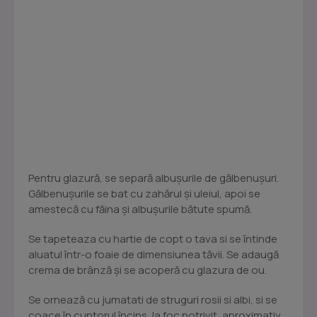
Pentru glazură, se separă albuşurile de gălbenuşuri.
Gălbenuşurile se bat cu zahărul şi uleiul, apoi se
amestecă cu făina şi albuşurile bătute spumă.
Se tapeteaza cu hartie de copt o tava si se întinde
aluatul într-o foaie de dimensiunea tăvii. Se adaugă
crema de brânză şi se acoperă cu glazura de ou.
Se ornează cu jumatati de struguri rosii si albi, si se
coace în cuptorul încins, la foc potrivit, aproximativ