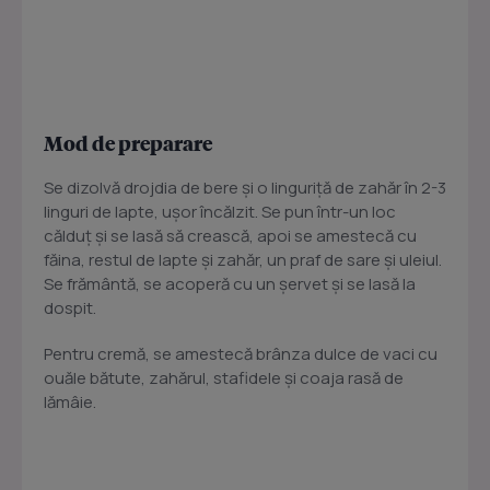
Mod de preparare
Se dizolvă drojdia de bere şi o linguriţă de zahăr în 2-3
linguri de lapte, uşor încălzit. Se pun într-un loc
călduţ şi se lasă să crească, apoi se amestecă cu
făina, restul de lapte şi zahăr, un praf de sare şi uleiul.
Se frământă, se acoperă cu un şervet şi se lasă la
dospit.
Pentru cremă, se amestecă brânza dulce de vaci cu
ouăle bătute, zahărul, stafidele şi coaja rasă de
lămâie.