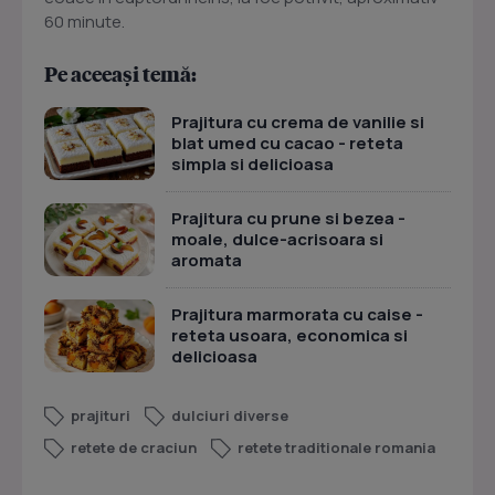
60 minute.
Pe aceeași temă:
Prajitura cu crema de vanilie si
blat umed cu cacao - reteta
simpla si delicioasa
Prajitura cu prune si bezea -
moale, dulce-acrisoara si
aromata
Prajitura marmorata cu caise -
reteta usoara, economica si
delicioasa
prajituri
dulciuri diverse
retete de craciun
retete traditionale romania