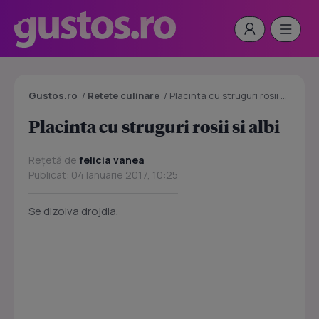
Gustos.ro
/
Retete culinare
/
Placinta cu struguri rosii si albi
Placinta cu struguri rosii si albi
Rețetă de
felicia vanea
Publicat: 04 Ianuarie 2017, 10:25
Se dizolva drojdia.