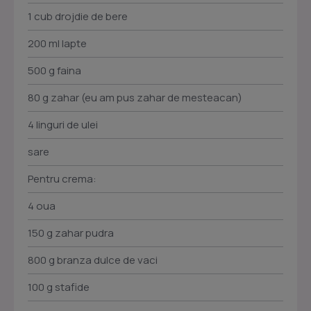
1 cub drojdie de bere
200 ml lapte
500 g faina
80 g zahar (eu am pus zahar de mesteacan)
4 linguri de ulei
sare
Pentru crema:
4 oua
150 g zahar pudra
800 g branza dulce de vaci
100 g stafide