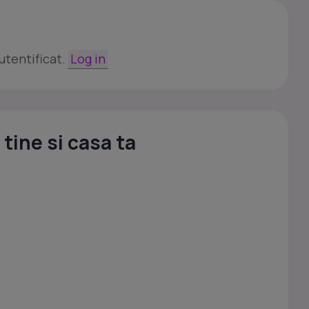
utentificat.
Log in
tine si casa ta