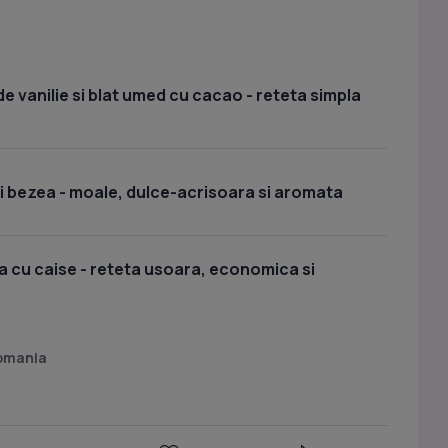
e vanilie si blat umed cu cacao - reteta simpla
si bezea - moale, dulce-acrisoara si aromata
 cu caise - reteta usoara, economica si
romania