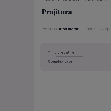
Gustos.ro
/
Retete culinare
/
Prajitura
Prajitura
Rețetă de
irina morari
Publicat: 03 Apr
Timp pregatire
Complexitate