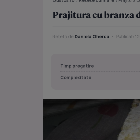
Gustos.ro
/
Retete culinare
/
Prajitura 
Prajitura cu branza 
Rețetă de
Daniela Gherca
Publicat: 12
Timp pregatire
Complexitate