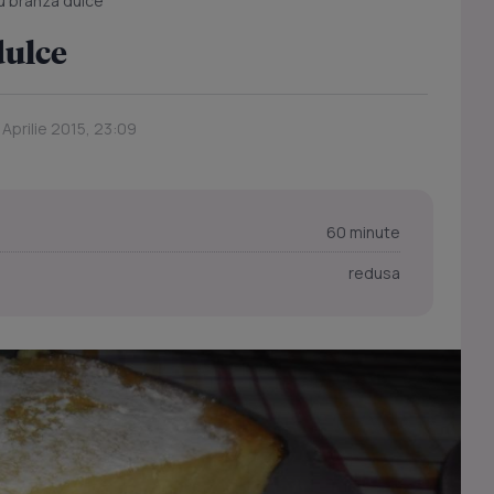
cu branza dulce
dulce
 Aprilie 2015, 23:09
60 minute
redusa