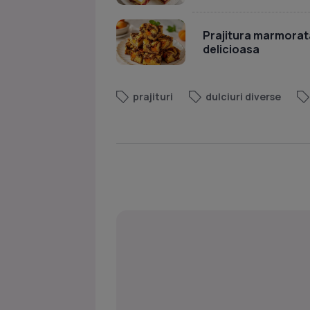
Prajitura marmorata
delicioasa
prajituri
dulciuri diverse