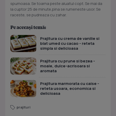
spumoasa. Se toarna peste aluatul copt. Se mai da
la cuptor 25 de minute,pina se rumeneste usor. Se
raceste, se pudreaza cu zahar.
Pe aceeași temă:
Prajitura cu crema de vanilie si
blat umed cu cacao - reteta
simpla si delicioasa
Prajitura cu prune si bezea -
moale, dulce-acrisoara si
aromata
Prajitura marmorata cu caise -
reteta usoara, economica si
delicioasa
prajituri