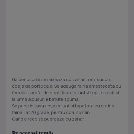
Galbenusurile se mixeaza cu zahar, rom, sucul si
coaja de portocale. Se adauga faina amestecata cu
fecola si praful de copt, laptele, untul topit si racit si
la urma albusurile batute spuma.
Se pune in tava unsa cu unt si tapetata cu putina
faina, la 170 grade, pentru cca. 45 min.
Cand e rece se pudreaza cu zahar.
Pe aceeași temă: