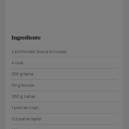
Ingrediente
2 portocale (sucul si coaja)
4 oua
300 g faina
50 g fecola
250 g zahar
1 praf de copt
1/2 pahar lapte